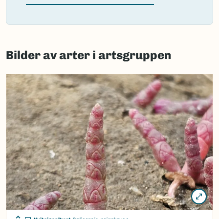
Failed
to
Bilder av arter i artsgruppen
load
map.