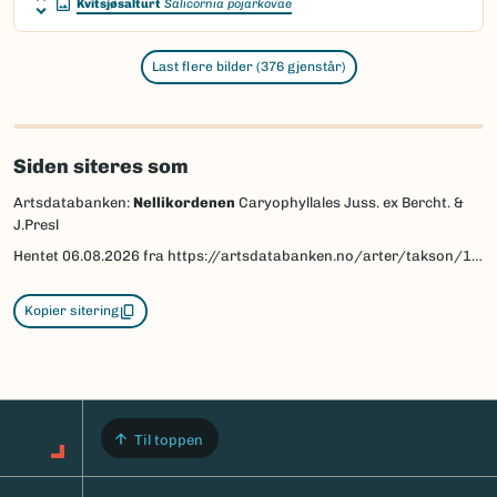
Kvitsjøsalturt
Salicornia pojarkovae
Last flere bilder (376 gjenstår)
Siden siteres som
Artsdatabanken:
Nellikordenen
Caryophyllales Juss. ex Bercht. &
J.Presl
Hentet
06.08.2026
fra https://artsdatabanken.no/arter/takson/113499
Kopier sitering
Til toppen