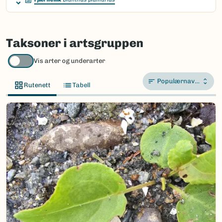
Taksoner i artsgruppen
Vis arter og underarter
Populærnavn A-Å
Rutenett
Tabell