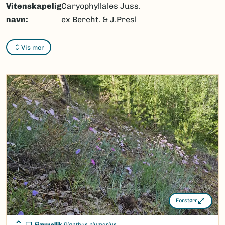
Vitenskapelig
Caryophyllales Juss.
navn:
ex Bercht. & J.Presl
Synonymer:
Nepenthales ,
Vis mer
Polygonales
Bokmål:
nellikordenen
Nynorsk:
nellikordenen
Nordsamisk/Davvisámegiella:
Ingen
Vitenskapelig navn ID:
1308
Takson ID:
113499
(Ekstern lenke)
Gå til Nortaxa for flere detaljer
Forstørr
Fjærnellik
Dianthus plumarius