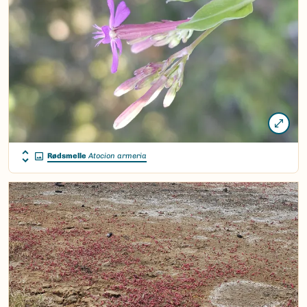
Rødsmelle
Atocion armeria