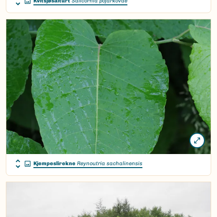
Kvitsjøsalturt
Salicornia pojarkovae
Kjempeslirekne
Reynoutria sachalinensis