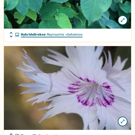
Hybridslirekne
Reynoutria
×
bohemica