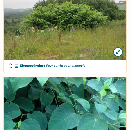
Kjempeslirekne
Reynoutria sachalinensis