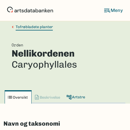
Hopp
til
hovedinnhold
Tofrøbladete planter
Orden
Nellikordenen
Caryophyllales
Artstre
Oversikt
Beskrivelse
Navn og taksonomi