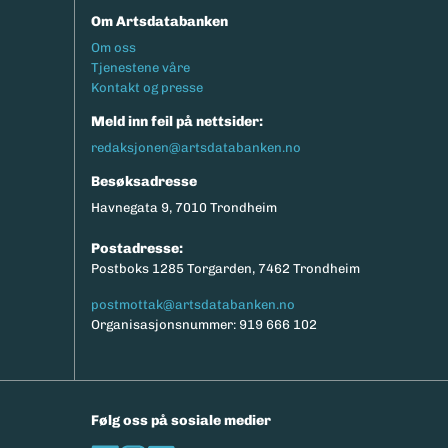
Om Artsdatabanken
Footermeny
Om oss
Tjenestene våre
Kontakt og presse
Meld inn feil på nettsider:
redaksjonen@artsdatabanken.no
Besøksadresse
Havnegata 9, 7010 Trondheim
Postadresse:
Postboks 1285 Torgarden, 7462 Trondheim
postmottak@artsdatabanken.no
Organisasjonsnummer: 919 666 102
Følg oss på sosiale medier