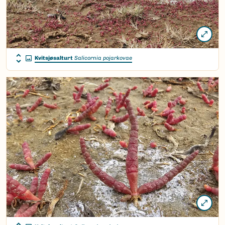
Kvitsjøsalturt
Salicornia pojarkovae