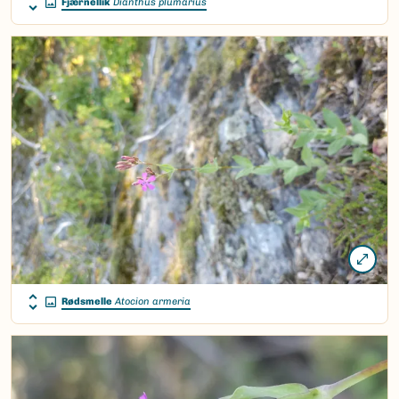
Fjærnellik
Dianthus plumarius
Rødsmelle
Atocion armeria