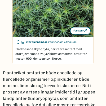
Forstørr
Storbjørnemose
Polytrichum commune
Bladmosene Bryophyta, her representert med
storbjørnemose
Polytrichum commune
, omfatter
nesten 900 kjente arter i Norge.
Planteriket omfatter både encellede og
flercellede organismer og inkluderer både
marine, limniske og terrestriske arter. Nitti
prosent av artene inngår imidlertid i gruppen
landplanter (Embryophyta), som omfatter
flercellede og for det aller meste terrestriske