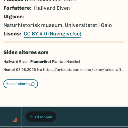
Forfattere
Hallvard Elven
Utgiver
Naturhistorisk museum, Universitetet i Oslo
Lisens
CC BY 4.0 (Navngivelse)
Siden siteres som
Hallvard Elven:
Planteriket
Plantae Haeckel
Hentet
08.08.2026
fra https://artsdatabanken.no/arter/takson/1131/beskrivelse
Kopier sitering
Til toppen