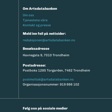
Om Artsdatabanken
Footermeny
Om oss
Tjenestene våre
Kontakt og presse
Meld inn feil på nettsider:
redaksjonen@artsdatabanken.no
Besøksadresse
Havnegata 9, 7010 Trondheim
Postadresse:
Postboks 1285 Torgarden, 7462 Trondheim
postmottak@artsdatabanken.no
Organisasjonsnummer: 919 666 102
Følg oss på sosiale medier