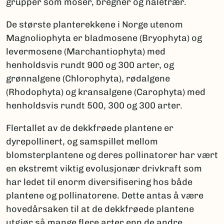
grupper som moser, bregner og nåletrær.
De største planterekkene i Norge utenom
Magnoliophyta er bladmosene (Bryophyta) og
levermosene (Marchantiophyta) med
henholdsvis rundt 900 og 300 arter, og
grønnalgene (Chlorophyta), rødalgene
(Rhodophyta) og kransalgene (Carophyta) med
henholdsvis rundt 500, 300 og 300 arter.
Flertallet av de dekkfrøede plantene er
dyrepollinert, og samspillet mellom
blomsterplantene og deres pollinatorer har vært
en ekstremt viktig evolusjonær drivkraft som
har ledet til enorm diversifisering hos både
plantene og pollinatorene. Dette antas å være
hovedårsaken til at de dekkfrøede plantene
utgjør så mange flere arter enn de andre