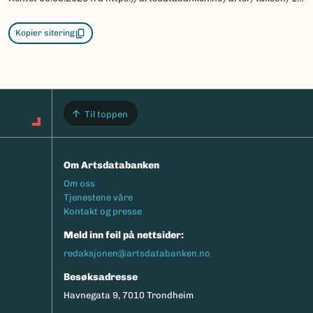
Kopier sitering
Til toppen
Om Artsdatabanken
Footermeny
Om oss
Tjenestene våre
Kontakt og presse
Meld inn feil på nettsider:
redaksjonen@artsdatabanken.no
Besøksadresse
Havnegata 9, 7010 Trondheim