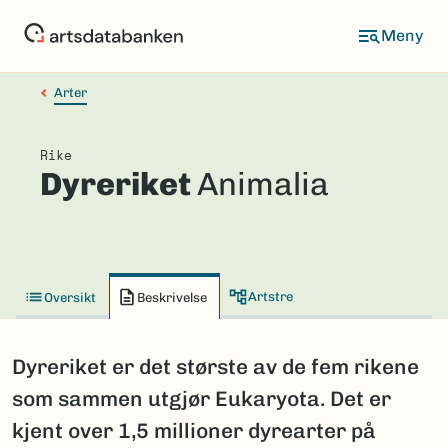
Hopp
til
hovedinnhold
Arter
Rike
Dyreriket
Animalia
Artstre
Oversikt
Beskrivelse
Dyreriket er det største av de fem rikene
som sammen utgjør Eukaryota. Det er
kjent over 1,5 millioner dyrearter på