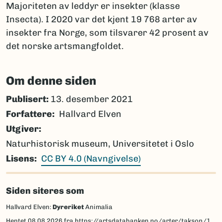
Majoriteten av leddyr er insekter (klasse
Insecta). I 2020 var det kjent 19 768 arter av
insekter fra Norge, som tilsvarer 42 prosent av
det norske artsmangfoldet.
Om denne siden
Publisert:
13. desember 2021
Forfattere
Hallvard Elven
Utgiver
Naturhistorisk museum, Universitetet i Oslo
Lisens
CC BY 4.0 (Navngivelse)
Siden siteres som
Hallvard Elven:
Dyreriket
Animalia
Hentet
08.08.2026
fra https://artsdatabanken.no/arter/takson/1/beskrivelse