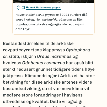
Havert
Halichoerus grypus
Havert
Halichoerus grypus
er i 2021 vurdert til å
være i kategorien
sårbar
VU, på grunn av liten
populasjonsstørrelse og pågående reduksjon i
antall dyr.
Bestandsstørrelsen til de arktiske
rovpattedyrartene klappmyss
Cystophora
cristata
, isbjørn
Ursus maritimus
og
hvalross
Odobenus rosmarus
har også blitt
sterkt redusert grunnet tidligere tiders høye
jaktpress. Klimaendringer i Arktis vil ha stor
betydning for disse arktiske artenes videre
bestandsutvikling, da et varmere klima vil
medføre store forandringer i havisens
utbredelse og kvalitet. Dette vil også gi