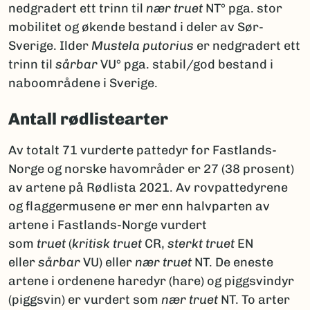
nedgradert ett trinn til
nær truet
NT° pga. stor
mobilitet og økende bestand i deler av Sør-
Sverige. Ilder
Mustela putorius
er nedgradert ett
trinn til
sårbar
VU° pga. stabil/god bestand i
naboområdene i Sverige.
Antall rødlistearter
Av totalt 71 vurderte pattedyr for Fastlands-
Norge og norske havområder er 27 (38 prosent)
av artene på Rødlista 2021. Av rovpattedyrene
og flaggermusene er mer enn halvparten av
artene i Fastlands-Norge vurdert
som
truet
(
kritisk truet
CR,
sterkt truet
EN
eller
sårbar
VU) eller
nær truet
NT. De eneste
artene i ordenene haredyr (hare) og piggsvindyr
(piggsvin) er vurdert som
nær truet
NT. To arter