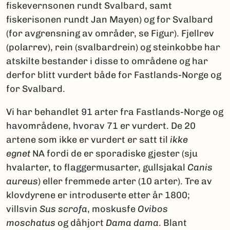
fiskevernsonen rundt Svalbard, samt
fiskerisonen rundt Jan Mayen) og for Svalbard
(for avgrensning av områder, se Figur). Fjellrev
(polarrev), rein (svalbardrein) og steinkobbe har
atskilte bestander i disse to områdene og har
derfor blitt vurdert både for Fastlands-Norge og
for Svalbard.
Vi har behandlet 91 arter fra Fastlands-Norge og
havområdene, hvorav 71 er vurdert. De 20
artene som ikke er vurdert er satt til
ikke
egnet
NA fordi de er sporadiske gjester (sju
hvalarter, to flaggermusarter, gullsjakal
Canis
aureus
) eller fremmede arter (10 arter). Tre av
klovdyrene er introduserte etter år 1800;
villsvin
Sus scrofa
, moskusfe
Ovibos
moschatus
og dåhjort
Dama dama
. Blant