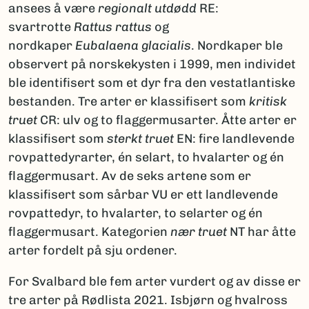
ansees å være
regionalt utdødd
RE:
svartrotte
Rattus rattus
og
nordkaper
Eubalaena glacialis
. Nordkaper ble
observert på norskekysten i 1999, men individet
ble identifisert som et dyr fra den vestatlantiske
bestanden. Tre arter er klassifisert som
kritisk
truet
CR: ulv og to flaggermusarter. Åtte arter er
klassifisert som
sterkt truet
EN: fire landlevende
rovpattedyrarter, én selart, to hvalarter og én
flaggermusart. Av de seks artene som er
klassifisert som sårbar VU er ett landlevende
rovpattedyr, to hvalarter, to selarter og én
flaggermusart. Kategorien
nær truet
NT har åtte
arter fordelt på sju ordener.
For Svalbard ble fem arter vurdert og av disse er
tre arter på Rødlista 2021. Isbjørn og hvalross