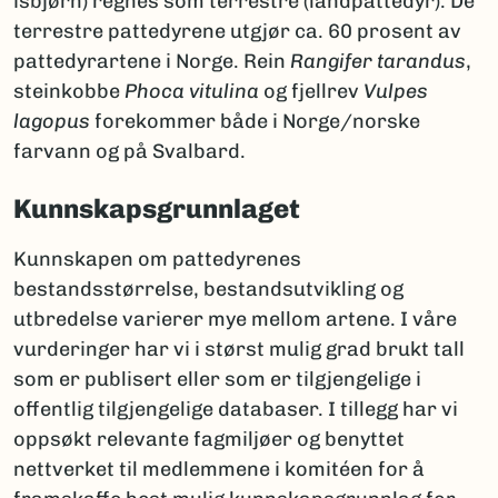
isbjørn) regnes som terrestre (landpattedyr). De
terrestre pattedyrene utgjør ca. 60 prosent av
pattedyrartene i Norge. Rein
Rangifer tarandus
,
steinkobbe
Phoca vitulina
og fjellrev
Vulpes
lagopus
forekommer både i Norge/norske
farvann og på Svalbard.
Kunnskapsgrunnlaget
Kunnskapen om pattedyrenes
bestandsstørrelse, bestandsutvikling og
utbredelse varierer mye mellom artene. I våre
vurderinger har vi i størst mulig grad brukt tall
som er publisert eller som er tilgjengelige i
offentlig tilgjengelige databaser. I tillegg har vi
oppsøkt relevante fagmiljøer og benyttet
nettverket til medlemmene i komitéen for å