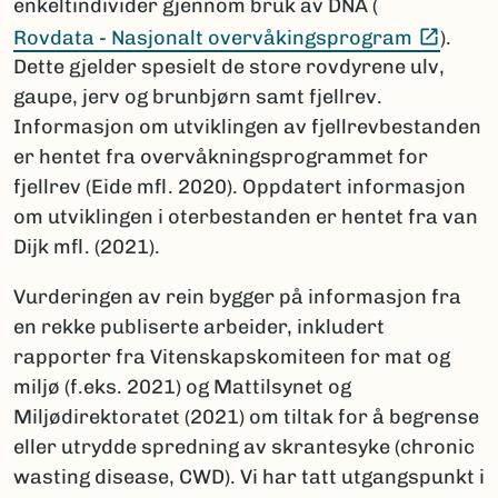
enkeltindivider gjennom bruk av DNA (
(Ekste
Rovdata - Nasjonalt overvåkingsprogram
).
Dette gjelder spesielt de store rovdyrene ulv,
gaupe, jerv og brunbjørn samt fjellrev.
Informasjon om utviklingen av fjellrevbestanden
er hentet fra overvåkningsprogrammet for
fjellrev (Eide mfl. 2020). Oppdatert informasjon
om utviklingen i oterbestanden er hentet fra van
Dijk mfl. (2021).
Vurderingen av rein bygger på informasjon fra
en rekke publiserte arbeider, inkludert
rapporter fra Vitenskapskomiteen for mat og
miljø (f.eks. 2021) og Mattilsynet og
Miljødirektoratet (2021) om tiltak for å begrense
eller utrydde spredning av skrantesyke (chronic
wasting disease, CWD). Vi har tatt utgangspunkt i