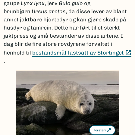
gaupe
Lynx lynx
, jerv
Gulo gulo
og
brunbjørn
Ursus arctos
, da disse lever av blant
annet jaktbare hjortedyr og kan gjøre skade på
husdyr og tamrein. Dette har ført til et sterkt
jaktpress og små bestander av disse artene. I
dag blir de fire store rovdyrene forvaltet i
(
henhold til
bestandsmål fastsatt av Stortinget
.
Forstørr