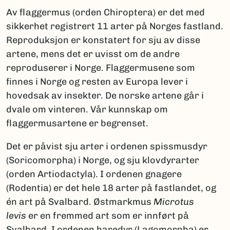
Av flaggermus (orden Chiroptera) er det med
sikkerhet registrert 11 arter på Norges fastland.
Reproduksjon er konstatert for sju av disse
artene, mens det er uvisst om de andre
reproduserer i Norge. Flaggermusene som
finnes i Norge og resten av Europa lever i
hovedsak av insekter. De norske artene går i
dvale om vinteren. Vår kunnskap om
flaggermusartene er begrenset.
Det er påvist sju arter i ordenen spissmusdyr
(Soricomorpha) i Norge, og sju klovdyrarter
(orden Artiodactyla). I ordenen gnagere
(Rodentia) er det hele 18 arter på fastlandet, og
én art på Svalbard. Østmarkmus
Microtus
levis
er en fremmed art som er innført på
Svalbard. I ordenen haredyr (Lagomorpha) er