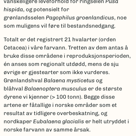
vanskeligere leveforhold for ringselen
Pusa
hispida
, og potensielt for
grønlandsselen
Pagophilus groenlandicus
, noe
som muligens vil føre til bestandsnedgang.
Totalt er det registrert 21 hvalarter (orden
Cetacea) i våre farvann. Tretten av dem antas å
bruke disse områdene i reproduksjonsperioden,
én anses som regionalt utdødd, mens de sju
øvrige er gjestearter som ikke vurderes.
Grønlandshval
Balaena mysticetus
og
blåhval
Balaenoptera musculus
er de største
dyrene vi kjenner (> 100 tonn). Begge disse
artene er fåtallige i norske områder som et
resultat av tidligere overbeskatning, og
nordkaper
Eubalaena glacialis
er helt utryddet i
norske farvann av samme årsak.