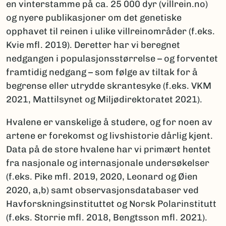
en vinterstamme på ca. 25 000 dyr (villrein.no)
og nyere publikasjoner om det genetiske
opphavet til reinen i ulike villreinområder (f.eks.
Kvie mfl. 2019). Deretter har vi beregnet
nedgangen i populasjonsstørrelse – og forventet
framtidig nedgang – som følge av tiltak for å
begrense eller utrydde skrantesyke (f.eks. VKM
2021, Mattilsynet og Miljødirektoratet 2021).
Hvalene er vanskelige å studere, og for noen av
artene er forekomst og livshistorie dårlig kjent.
Data på de store hvalene har vi primært hentet
fra nasjonale og internasjonale undersøkelser
(f.eks. Pike mfl. 2019, 2020, Leonard og Øien
2020, a,b) samt observasjonsdatabaser ved
Havforskningsinstituttet og Norsk Polarinstitutt
(f.eks. Storrie mfl. 2018, Bengtsson mfl. 2021).