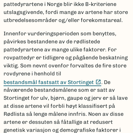
pattedyrartene i Norge blir ikke B-kriteriene
utslagsgivende, fordi mange av artene har store
utbredelsesområder og/eller forekomstareal.
Innenfor vurderingsperioden som benyttes,
påvirkes bestandene av de rødlistede
pattedyrartene av mange ulike faktorer. For
rovpattedyr er tidligere og pågående beskatning
viktig. Som nevnt ovenfor forvaltes de fire store
rovdyrene i henhold til
(Ekstern len
bestandsmål fastsatt av Stortinget
. De
nåværende bestandsmålene som er satt av
Stortinget for ulv, bjørn, gaupe og jerv er så lave
at disse artene vil forbli høyt klassifisert på
Rødlista så lenge målene innfris. Noen av disse
artene er dessuten så fåtallige at redusert
genetisk variasjon og demografiske faktorer i