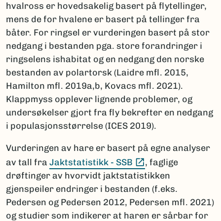
hvalross er hovedsakelig basert på flytellinger,
mens de for hvalene er basert på tellinger fra
båter. For ringsel er vurderingen basert på stor
nedgang i bestanden pga. store forandringer i
ringselens ishabitat og en nedgang den norske
bestanden av polartorsk (Laidre mfl. 2015,
Hamilton mfl. 2019a,b, Kovacs mfl. 2021).
Klappmyss opplever lignende problemer, og
undersøkelser gjort fra fly bekrefter en nedgang
i populasjonsstørrelse (ICES 2019).
Vurderingen av hare er basert på egne analyser
(Ekstern lenke)
av tall fra
Jaktstatistikk - SSB
, faglige
drøftinger av hvorvidt jaktstatistikken
gjenspeiler endringer i bestanden (f.eks.
Pedersen og Pedersen 2012, Pedersen mfl. 2021)
og studier som indikerer at haren er sårbar for