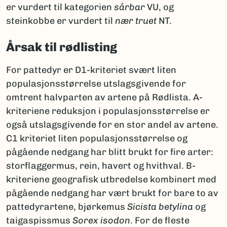
er vurdert til kategorien
sårbar
VU, og
steinkobbe er vurdert til
nær truet
NT.
Årsak til rødlisting
For pattedyr er D1-kriteriet svært liten
populasjonsstørrelse utslagsgivende for
omtrent halvparten av artene på Rødlista. A-
kriteriene reduksjon i populasjonsstørrelse er
også utslagsgivende for en stor andel av artene.
C1 kriteriet liten populasjonsstørrelse og
pågående nedgang har blitt brukt for fire arter:
storflaggermus, rein, havert og hvithval. B-
kriteriene geografisk utbredelse kombinert med
pågående nedgang har vært brukt for bare to av
pattedyrartene, bjørkemus
Sicista betylina
og
taigaspissmus
Sorex isodon
. For de fleste