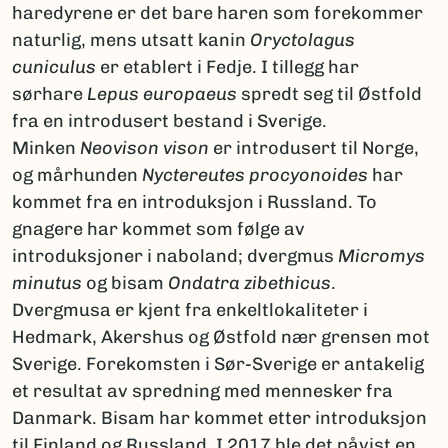
haredyrene er det bare haren som forekommer
naturlig, mens utsatt kanin
Oryctolagus
cuniculus
er etablert i Fedje. I tillegg har
sørhare
Lepus europaeus
spredt seg til Østfold
fra en introdusert bestand i Sverige.
Minken
Neovison vison
er introdusert til Norge,
og mårhunden
Nyctereutes procyonoides
har
kommet fra en introduksjon i Russland. To
gnagere har kommet som følge av
introduksjoner i naboland; dvergmus
Micromys
minutus
og bisam
Ondatra zibethicus
.
Dvergmusa er kjent fra enkeltlokaliteter i
Hedmark, Akershus og Østfold nær grensen mot
Sverige. Forekomsten i Sør-Sverige er antakelig
et resultat av spredning med mennesker fra
Danmark. Bisam har kommet etter introduksjon
til Finland og Russland. I 2017 ble det påvist en