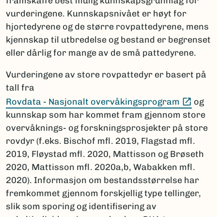
framskaffe best mulig kunnskapsgrunnlag for
vurderingene. Kunnskapsnivået er høyt for
hjortedyrene og de større rovpattedyrene, mens
kjennskap til utbredelse og bestand er begrenset
eller dårlig for mange av de små pattedyrene.
Vurderingene av store rovpattedyr er basert på
tall fra
(Ekste
Rovdata - Nasjonalt overvåkingsprogram
og
kunnskap som har kommet fram gjennom store
overvåknings- og forskningsprosjekter på store
rovdyr (f.eks. Bischof mfl. 2019, Flagstad mfl.
2019, Fløystad mfl. 2020, Mattisson og Brøseth
2020, Mattisson mfl. 2020a,b, Wabakken mfl.
2020). Informasjon om bestandsstørrelse har
fremkommet gjennom forskjellig type tellinger,
slik som sporing og identifisering av