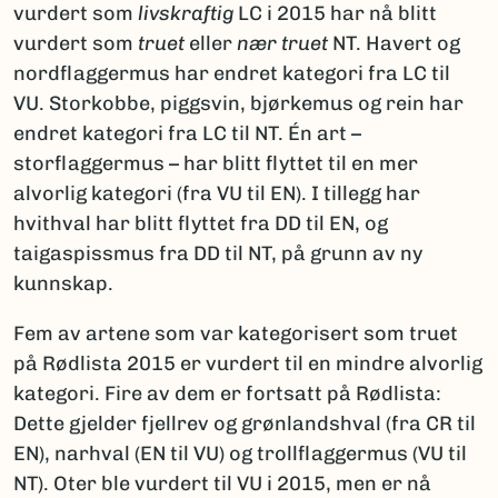
vurdert som
livskraftig
LC i 2015 har nå blitt
vurdert som
truet
eller
nær truet
NT. Havert og
nordflaggermus har endret kategori fra LC til
VU. Storkobbe, piggsvin, bjørkemus og rein har
endret kategori fra LC til NT. Én art –
storflaggermus – har blitt flyttet til en mer
alvorlig kategori (fra VU til EN). I tillegg har
hvithval har blitt flyttet fra DD til EN, og
taigaspissmus fra DD til NT, på grunn av ny
kunnskap.
Fem av artene som var kategorisert som truet
på Rødlista 2015 er vurdert til en mindre alvorlig
kategori. Fire av dem er fortsatt på Rødlista:
Dette gjelder fjellrev og grønlandshval (fra CR til
EN), narhval (EN til VU) og trollflaggermus (VU til
NT). Oter ble vurdert til VU i 2015, men er nå