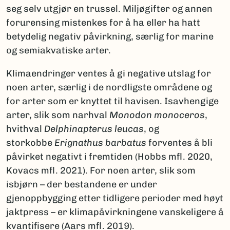
seg selv utgjør en trussel. Miljøgifter og annen
forurensing mistenkes for å ha eller ha hatt
betydelig negativ påvirkning, særlig for marine
og semiakvatiske arter.
Klimaendringer ventes å gi negative utslag for
noen arter, særlig i de nordligste områdene og
for arter som er knyttet til havisen. Isavhengige
arter, slik som narhval
Monodon monoceros
,
hvithval
Delphinapterus leucas
, og
storkobbe
Erignathus barbatus
forventes å bli
påvirket negativt i fremtiden (Hobbs mfl. 2020,
Kovacs mfl. 2021). For noen arter, slik som
isbjørn – der bestandene er under
gjenoppbygging etter tidligere perioder med høyt
jaktpress – er klimapåvirkningene vanskeligere å
kvantifisere (Aars mfl. 2019).