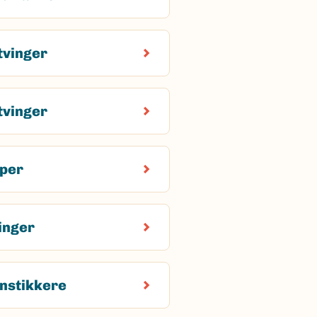
tvinger
tvinger
per
inger
nstikkere