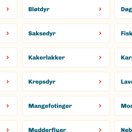
Bløtdyr
Døg
Saksedyr
Fis
Kakerlakker
Kar
Krepsdyr
Lav
Mangefotinger
Mo
Mudderfluer
Ne