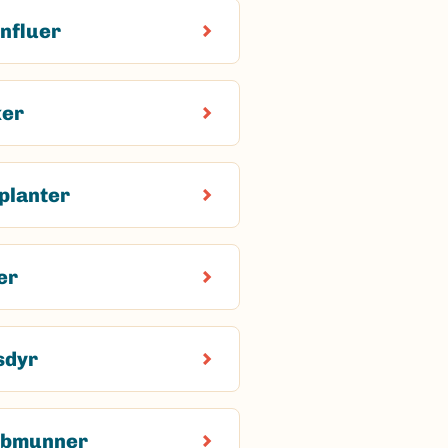
nfluer
ker
planter
er
sdyr
bbmunner