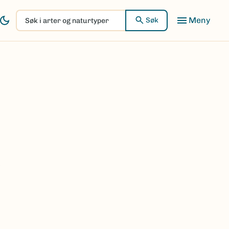
Søk
Søk
i
arter
og
naturtyper