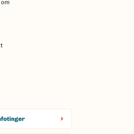
v om
t
fotinger