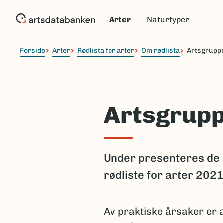
Hopp
til
Arter
Naturtyper
hovedinnhold
Forside
Arter
Rødlista for arter
Om rødlista
Artsgrupp
Artsgrup
Under presenteres de 
rødliste for arter 2021
Av praktiske årsaker er 