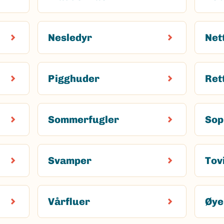
Nesledyr
Net
Pigghuder
Ret
Sommerfugler
Sop
Svamper
Tov
Vårfluer
Øye