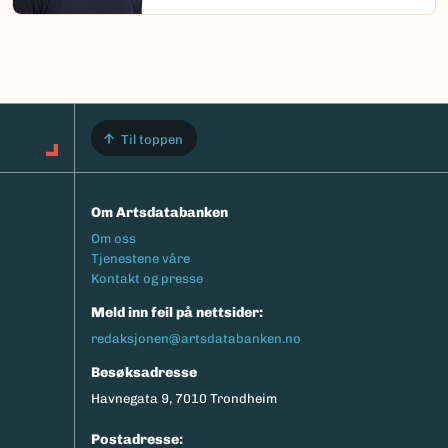
Til toppen
Om Artsdatabanken
Footermeny
Om oss
Tjenestene våre
Kontakt og presse
Meld inn feil på nettsider:
redaksjonen@artsdatabanken.no
Besøksadresse
Havnegata 9, 7010 Trondheim
Postadresse: