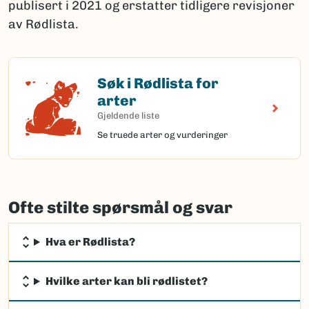
publisert i 2021 og erstatter tidligere revisjoner
av Rødlista.
Søk i Rødlista for
Søk i Rødlista for arter
arter
Gjeldende liste
Se truede arter og vurderinger
Ofte stilte spørsmål og svar
Hva er Rødlista?
Hvilke arter kan bli rødlistet?