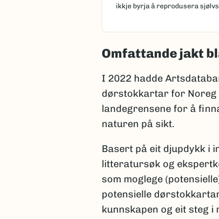
ikkje byrja å reprodusera sjølvs
Omfattande jakt bl
I 2022 hadde Artsdataba
dørstokkartar for Noreg 
landegrensene for å finna
naturen på sikt.
Basert på eit djupdykk i 
litteratursøk og ekspert
som moglege (potensielle
potensielle dørstokkartar 
kunnskapen og eit steg i r