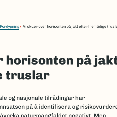
Fordypning
Vi skuer over horisonten på jakt etter fremtidige trusl
r horisonten på jak
 truslar
ale og nasjonale tilrådingar har
nsatsen på å identifisera og risikovurder
 påverka naturmangfaldet negativt. Men