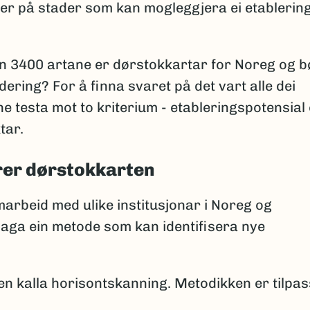
ver på stader som kan mogleggjera ei etablering
n 3400 artane er dørstokkartar for Noreg og b
dering? For å finna svaret på det vart alle dei
e testa mot to kriterium - etableringspotensial
tar.
rer dørstokkarten
arbeid med ulike institusjonar i Noreg og
laga ein metode som kan identifisera nye
en kalla horisontskanning. Metodikken er tilpa