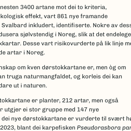
nesten 3400 artane mot dei to kriteria,
økologisk effekt, vart 861 nye framande
Svalbard inkludert, identifiserte. Nokre av des
dusera sjølvstendig i Noreg, slik at det endelege
kkartar. Desse vart risikovurderte på lik linje 
de artar i Noreg.
kunnskap om kven dørstokkartane er, men òg om
kan truga naturmangfaldet, og korleis dei kan
dare ut i naturen.
stokkartane er planter, 212 artar, men også
ar utgjer ei stor gruppe med 147 nye
dei nye dørstokkartane er vurderte til svært h
 2023, blant dei karpefisken
Pseudorasbora pa