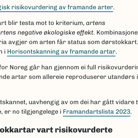
ogisk risikovurdering av framande arter
.
rt blir testa mot to kriterium,
artens
rtens negative økologiske effekt
. Kombinasjon
ria avgjer om arten får status som dørstokkart
n i
Horisontskanning av framande artar
.
for Noreg går han gjennom ei full risikovurderi
nde artar som allereie reproduserer utandørs i
tskannet, uavhengig av om dei har gått vidare t
, er no tilgjengelege i
Framandartslista 2023
.
okkartar vart risikovurderte