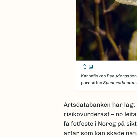
Karpefisken
Pseudorasbor
parasitten
Sphaerothecum 
Artsdatabanken har lagt t
risikovurderast – no leit
få fotfeste i Noreg på sik
artar som kan skade natur