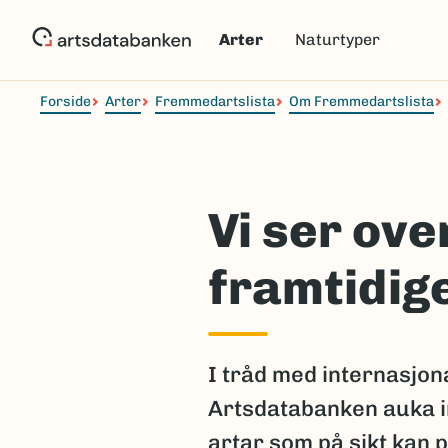
Hopp
til
Arter
Naturtyper
hovedinnhold
Forside
Arter
Fremmedartslista
Om Fremmedartslista
Vi ser ove
framtidige
I tråd med internasjon
Artsdatabanken auka in
artar som på sikt kan