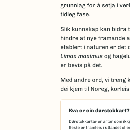
grunnlag for å setja i ve
tidleg fase.
Slik kunnskap kan bidra t
hindre at nye framande a
etablert i naturen er det 
Limax maximus
og hagel
er bevis på det.
Med andre ord, vi treng 
dei kjem til Noreg, korlei
Kva er ein dørstokkart?
Dørstokkartar er artar som ikkj
fleste er framleis i utlandet el