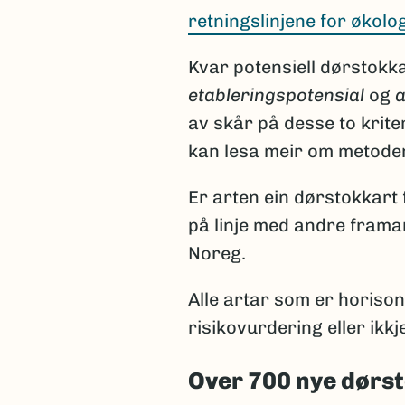
retningslinjene for økol
Kvar potensiell dørstokka
etableringspotensial
og
a
av skår på desse to krite
kan lesa meir om metode
Er arten ein dørstokkart 
på linje med andre frama
Noreg.
Alle artar som er horison
risikovurdering eller ikkje
Over 700 nye dørst