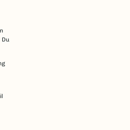
en
. Du
ng
il