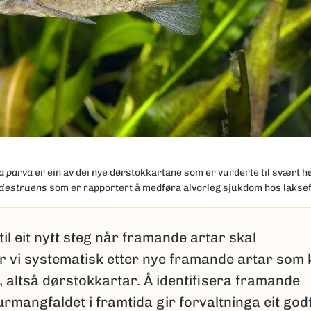
a parva
er ein av dei nye dørstokkartane som er vurderte til svært hø
destruens
som er rapportert å medføra alvorleg sjukdom hos laksef
il eit nytt steg når framande artar skal
ar vi systematisk etter nye framande artar som
t, altså dørstokkartar. Å identifisera framande
mangfaldet i framtida gir forvaltninga eit god