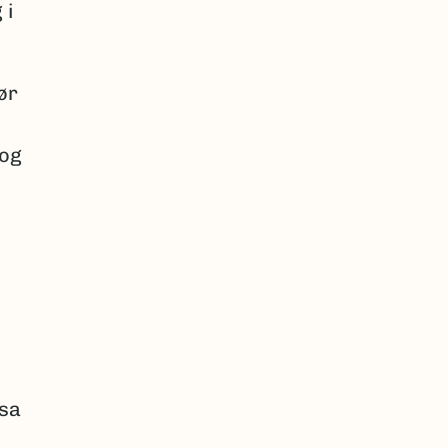
 i
ør
 og
ssa