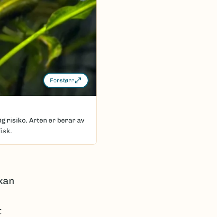
Forstørr
g risiko. Arten er berar av
isk.
 kan
t