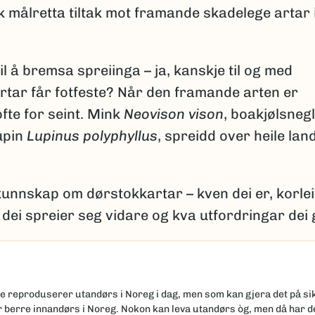
rk målretta tiltak mot framande skadelege artar 
il å bremsa spreiinga – ja, kanskje til og med
rtar får fotfeste? Når den framande arten er
ofte for seint. Mink
Neovison
vison
, boakjølsnegl
upin
Lupinus polyphyllus
, spreidd over heile land
kunnskap om dørstokkartar – kven dei er, korle
s dei spreier seg vidare og kva utfordringar dei g
e reproduserer utandørs i Noreg i dag, men som kan gjera det på sik
ler berre innandørs i Noreg. Nokon kan leva utandørs òg, men då har d