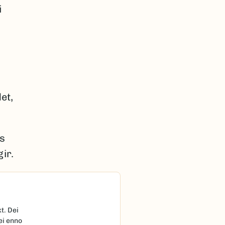
i
et,
is
ir.
t. Dei
ei enno