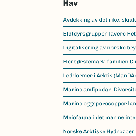
Hav
Avdekking av det rike, skju
Bløtdyrsgruppen lavere He
Digitalisering av norske br
Flerbørstemark-familien Ci
Leddormer i Arktis (ManDAr
Marine amfipodar: Diversi
Marine eggsporesopper la
Meiofauna i det marine inte
Norske Arktiske Hydrozoer