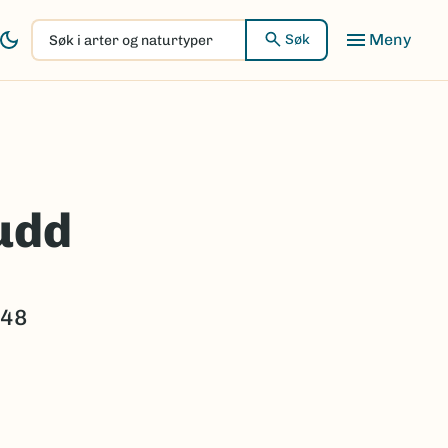
Søk
Søk
i
arter
og
naturtyper
kudd
148