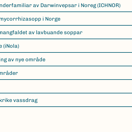
underfamiliar av Darwinvepsar i Noreg (ICHNOR)
 mycorrhizasopp i Norge
 mangfaldet av lavbuande soppar
 (iNola)
king av nye område
områder
lkrike vassdrag