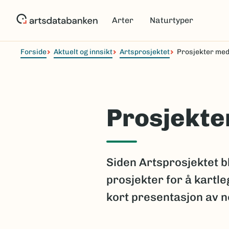
Hopp
til
Arter
Naturtyper
hovedinnhold
Forside
Aktuelt og innsikt
Artsprosjektet
Prosjekter med
Prosjekter
Siden Artsprosjektet bl
prosjekter for å kartl
kort presentasjon av n