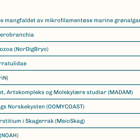
lte mangfaldet av mikrofilamentøse marine grønalga
terobranchia
yozoa (NorDigBryo)
rratulidae
iN)
tet, Artskompleks og Molekylære studiar (MADAM)
ngs Norskekysten (OOMYCOAST)
rstitium i Skagerrak (MeioSkag)
 (NOAH)