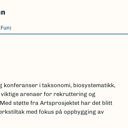
nn
aFun)
 konferanser i taksonomi, biosystematikk,
r viktige arenaer for rekruttering og
d støtte fra Artsprosjektet har det blitt
erkstiltak med fokus på oppbygging av