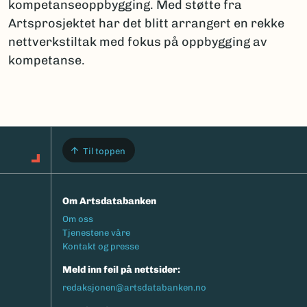
kompetanseoppbygging. Med støtte fra
Artsprosjektet har det blitt arrangert en rekke
nettverkstiltak med fokus på oppbygging av
kompetanse.
Til toppen
Om Artsdatabanken
Footermeny
Om oss
Tjenestene våre
Kontakt og presse
Meld inn feil på nettsider:
redaksjonen@artsdatabanken.no