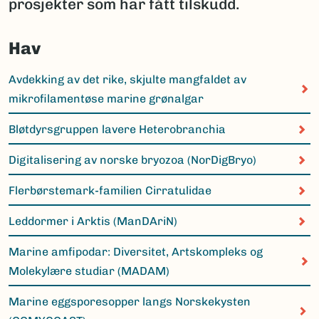
prosjekter som har fått tilskudd.
Hav
Avdekking av det rike, skjulte mangfaldet av
mikrofilamentøse marine grønalgar
Bløtdyrsgruppen lavere Heterobranchia
Digitalisering av norske bryozoa (NorDigBryo)
Flerbørstemark-familien Cirratulidae
Leddormer i Arktis (ManDAriN)
Marine amfipodar: Diversitet, Artskompleks og
Molekylære studiar (MADAM)
Marine eggsporesopper langs Norskekysten