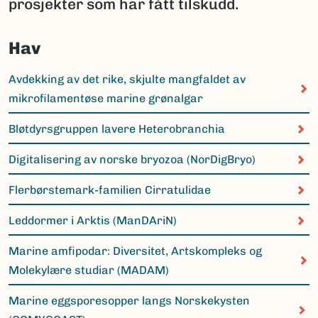
prosjekter som har fått tilskudd.
Hav
Avdekking av det rike, skjulte mangfaldet av
mikrofilamentøse marine grønalgar
Bløtdyrsgruppen lavere Heterobranchia
Digitalisering av norske bryozoa (NorDigBryo)
Flerbørstemark-familien Cirratulidae
Leddormer i Arktis (ManDAriN)
Marine amfipodar: Diversitet, Artskompleks og
Molekylære studiar (MADAM)
Marine eggsporesopper langs Norskekysten