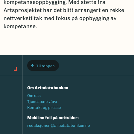
kompetanseoppbygging. Med støtte fra
Artsprosjektet har det blitt arrangert en rekke
nettverkstiltak med fokus på oppbygging av
kompetanse.
Til toppen
Om Artsdatabanken
Footermeny
Om oss
Tjenestene våre
Kontakt og presse
Meld inn feil på nettsider:
redaksjonen@artsdatabanken.no