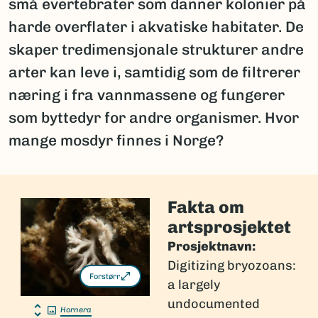
små evertebrater som danner kolonier på
harde overflater i akvatiske habitater. De
skaper tredimensjonale strukturer andre
arter kan leve i, samtidig som de filtrerer
næring i fra vannmassene og fungerer
som byttedyr for andre organismer. Hvor
mange mosdyr finnes i Norge?
Fakta om
artsprosjektet
Prosjektnavn:
Digitizing bryozoans:
Forstørr
a largely
undocumented
Hornera