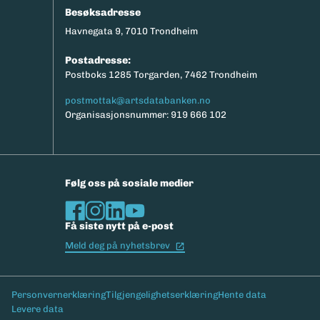
Besøksadresse
Havnegata 9, 7010 Trondheim
Postadresse:
Postboks 1285 Torgarden, 7462 Trondheim
postmottak@artsdatabanken.no
Organisasjonsnummer: 919 666 102
Følg oss på sosiale medier
Få siste nytt på e-post
(Ekstern lenke)
Meld deg på nyhetsbrev
Bunntekst
Personvernerklæring
Tilgjengelighetserklæring
Hente data
Levere data