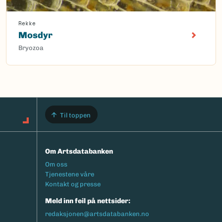
Rekke
Mosdyr
Bryozoa
Til toppen
Om Artsdatabanken
Footermeny
Om oss
Tjenestene våre
Kontakt og presse
Meld inn feil på nettsider:
redaksjonen@artsdatabanken.no