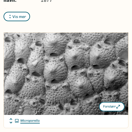
navn:
1877
Synonymer:
Ingen
Vis mer
Bokmål:
Ingen
Nynorsk:
Ingen
Nordsamisk/Davvisámegiella:
Ingen
Vitenskapelig navn ID:
41992
Takson ID:
25665
(Ekstern lenke)
Gå til Nortaxa for flere detaljer
Forstørr
Microporella