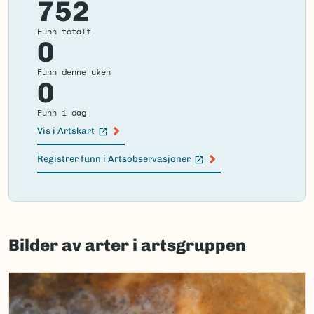
752
Funn totalt
0
Funn denne uken
0
Funn i dag
Vis i Artskart
(Ekstern lenke)
Registrer funn i Artsobservasjoner
(Ekstern lenke)
Failed
to
Bilder av arter i artsgruppen
load
map.