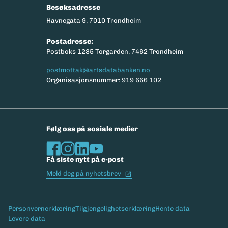
Besøksadresse
Havnegata 9, 7010 Trondheim
Postadresse:
Postboks 1285 Torgarden, 7462 Trondheim
postmottak@artsdatabanken.no
Organisasjonsnummer: 919 666 102
Følg oss på sosiale medier
Få siste nytt på e-post
(Ekstern lenke)
Meld deg på nyhetsbrev
Bunntekst
Personvernerklæring
Tilgjengelighetserklæring
Hente data
Levere data