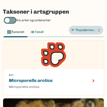
Taksoner i artsgruppen
Vis arter og underarter
Populærnavn A-Å
Rutenett
Tabell
Art
Microporella arctica
Microporella arctica