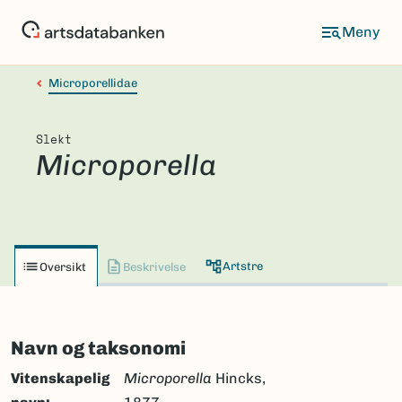
Hopp
til
hovedinnhold
Microporellidae
Slekt
Microporella
Artstre
Oversikt
Beskrivelse
Navn og taksonomi
Vitenskapelig
Microporella
Hincks,