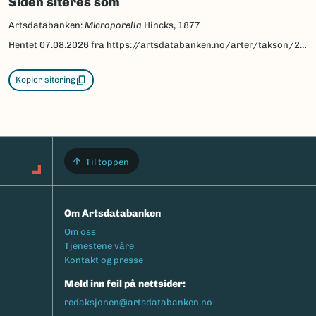
Siden siteres som
Artsdatabanken:
Microporella
Hincks, 1877
Hentet
07.08.2026
fra https://artsdatabanken.no/arter/takson/25665
Kopier sitering
Til toppen
Om Artsdatabanken
Footermeny
Om oss
Tjenestene våre
Kontakt og presse
Meld inn feil på nettsider:
redaksjonen@artsdatabanken.no