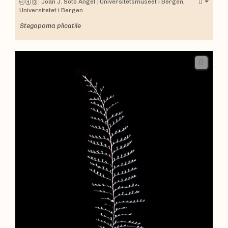
|
Joan J. Soto Àngel
|
Universitetsmuseet i Bergen,
Universitetet i Bergen
Stegopoma plicatile