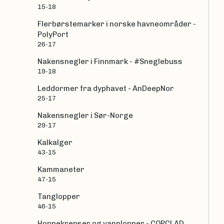
15-18
Flerbørstemarker i norske havneområder -
PolyPort
26-17
Nakensnegler i Finnmark - #Sneglebuss
19-18
Leddormer fra dyphavet - AnDeepNor
25-17
Nakensnegler i Sør-Norge
29-17
Kalkalger
43-15
Kammaneter
47-15
Tanglopper
46-15
Hoppekrepser og vannlopper - COPCLAD