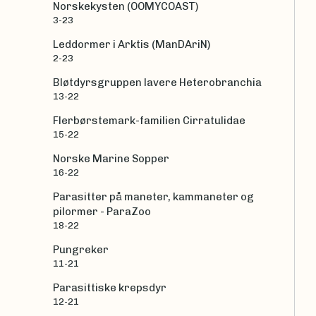
Norskekysten (OOMYCOAST)
3-23
Leddormer i Arktis (ManDAriN)
2-23
Bløtdyrsgruppen lavere Heterobranchia
13-22
Flerbørstemark-familien Cirratulidae
15-22
Norske Marine Sopper
16-22
Parasitter på maneter, kammaneter og
pilormer - ParaZoo
18-22
Pungreker
11-21
Parasittiske krepsdyr
12-21