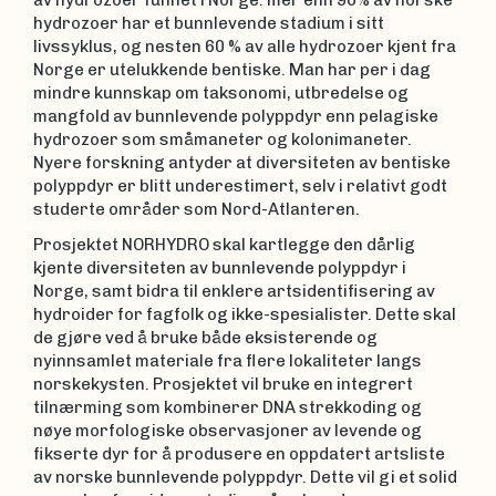
av hydrozoer funnet i Norge: mer enn 90% av norske
hydrozoer har et bunnlevende stadium i sitt
livssyklus, og nesten 60 % av alle hydrozoer kjent fra
Norge er utelukkende bentiske. Man har per i dag
mindre kunnskap om taksonomi, utbredelse og
mangfold av bunnlevende polyppdyr enn pelagiske
hydrozoer som småmaneter og kolonimaneter.
Nyere forskning antyder at diversiteten av bentiske
polyppdyr er blitt underestimert, selv i relativt godt
studerte områder som Nord-Atlanteren.
Prosjektet NORHYDRO skal kartlegge den dårlig
kjente diversiteten av bunnlevende polyppdyr i
Norge, samt bidra til enklere artsidentifisering av
hydroider for fagfolk og ikke-spesialister. Dette skal
de gjøre ved å bruke både eksisterende og
nyinnsamlet materiale fra flere lokaliteter langs
norskekysten. Prosjektet vil bruke en integrert
tilnærming som kombinerer DNA strekkoding og
nøye morfologiske observasjoner av levende og
fikserte dyr for å produsere en oppdatert artsliste
av norske bunnlevende polyppdyr. Dette vil gi et solid