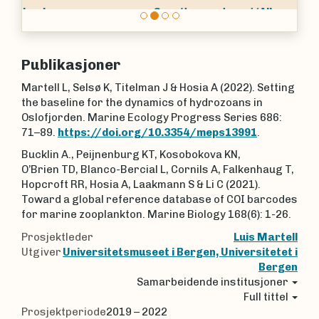
Gonothyraea loveni
(Allman, 1859)
Publikasjoner
Martell L, Selsø K, Titelman J & Hosia A (2022). Setting
the baseline for the dynamics of hydrozoans in
Oslofjorden. Marine Ecology Progress Series 686:
71–89.
https://doi.org/10.3354/meps13991
.
Bucklin A., Peijnenburg KT, Kosobokova KN,
O’Brien TD, Blanco-Bercial L, Cornils A, Falkenhaug T,
Hopcroft RR, Hosia A, Laakmann S & Li C (2021).
Toward a global reference database of COI barcodes
for marine zooplankton. Marine Biology 168(6): 1-26.
Prosjektleder
Luis Martell
Utgiver
Universitetsmuseet i Bergen, Universitetet i
Bergen
Samarbeidende institusjoner
Full tittel
Prosjektperiode
2019 – 2022