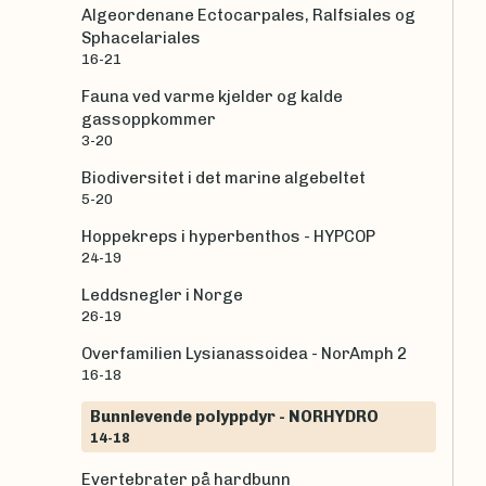
Algeordenane Ectocarpales, Ralfsiales og
Sphacelariales
16-21
Fauna ved varme kjelder og kalde
gassoppkommer
3-20
Biodiversitet i det marine algebeltet
5-20
Hoppekreps i hyperbenthos - HYPCOP
24-19
Leddsnegler i Norge
26-19
Overfamilien Lysianassoidea - NorAmph 2
16-18
Bunnlevende polyppdyr - NORHYDRO
14-18
Evertebrater på hardbunn