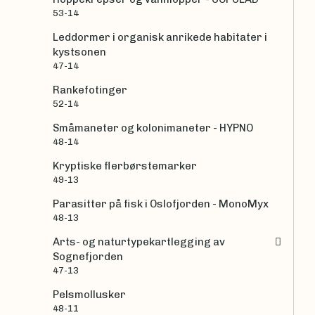
53-14
Leddormer i organisk anrikede habitater i
kystsonen
47-14
Rankefotinger
52-14
Småmaneter og kolonimaneter - HYPNO
48-14
Kryptiske flerbørstemarker
49-13
Parasitter på fisk i Oslofjorden - MonoMyx
48-13
Arts- og naturtypekartlegging av
Sognefjorden
47-13
Pelsmollusker
48-11