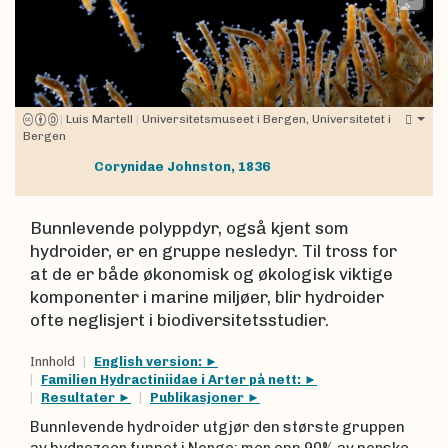
|
Luis Martell
|
Universitetsmuseet i Bergen, Universitetet i
Bergen
Corynidae
Johnston, 1836
Bunnlevende polyppdyr, også kjent som
hydroider, er en gruppe nesledyr. Til tross for
at de er både økonomisk og økologisk viktige
komponenter i marine miljøer, blir hydroider
ofte neglisjert i biodiversitetsstudier.
Innhold
English version:
Familien Hydractiniidae i Arter på nett:
Resultater
Publikasjoner
Bunnlevende hydroider utgjør den største gruppen