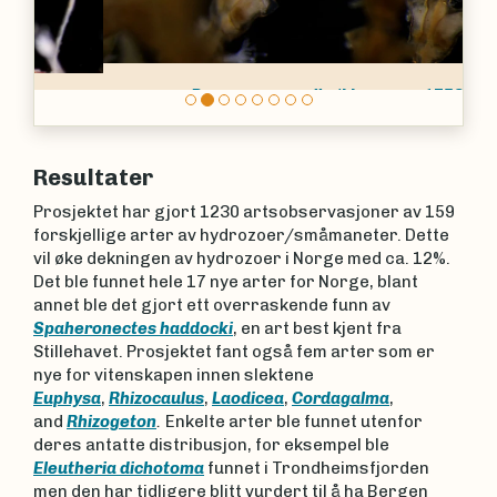
Dynamena pumila
(Linnaeus, 1758)
Resultater
Prosjektet har gjort 1230 artsobservasjoner av 159
forskjellige arter av hydrozoer/småmaneter. Dette
vil øke dekningen av hydrozoer i Norge med ca. 12%.
Det ble funnet hele 17 nye arter for Norge, blant
annet ble det gjort ett overraskende funn av
Spaheronectes haddocki
, en art best kjent fra
Stillehavet. Prosjektet fant også fem arter som er
nye for vitenskapen innen slektene
Euphysa
,
Rhizocaulus
,
Laodicea
,
Cordagalma
,
and
Rhizogeton
.
Enkelte arter ble funnet utenfor
deres antatte distribusjon, for eksempel ble
Eleutheria
dichotoma
funnet i Trondheimsfjorden
men den har tidligere blitt vurdert til å ha Bergen