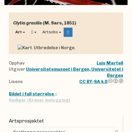
Clytia gracilis
(M. Sars, 1851)
Art
Artsobs
Opphav
Luis Martell
Utgiver
Universitetsmuseet i Bergen, Universitetet i
Bergen
Lisens
CC BY-SA 4.0
Bildet i full størrelse
Rediger
(Krever innlogging)
Artsprosjektet