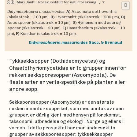
|
Mari Jäntti
|
Norsk institutt for naturforskning
Didymosphaeria massarioides
.
A)
Ascomata sett ovenfra
(skalastrek = 100 μm),
B)
i tverrsnitt (skalastrek = 200 μm),
C)
Ascosporer (skalastrek = 10 μm),
D)
Hymenium med asci og
sporer (skalastrek = 20 μm),
E)
Hamathecium (skalastrek = 10
μm),
F)
Konidier (skalastrek = 10 μm).
Didymosphaeria massarioides
Sacc. & Brunaud
Tykksekksopper (Dothideomycetes) og
Chaetothyriomycetidae er to grupper innenfor
rekken sekksporesopper (Ascomycota). De
fleste arter er verts-spesifikke på planter eller
andre sopp.
Sekksporesopper (Ascomycota) er den største
rekken innenfor soppriket, som med unntak av noen
grupper, er dårlig kjent med hensyn på forekomst,
taksonomi, utbredelse og økologi i Norge og ellers i
verden. I dette prosjektet har man undersøkt to
grupper av sekksporesopper: tykksekksopper