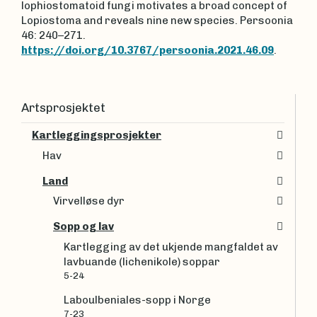
lophiostomatoid fungi motivates a broad concept of
Lopiostoma and reveals nine new species. Persoonia
46: 240–271.
https://doi.org/10.3767/persoonia.2021.46.09
.
Artsprosjektet
Kartleggingsprosjekter
Hav
Land
Virvelløse dyr
Sopp og lav
Kartlegging av det ukjende mangfaldet av
lavbuande (lichenikole) soppar
5-24
Laboulbeniales-sopp i Norge
7-23