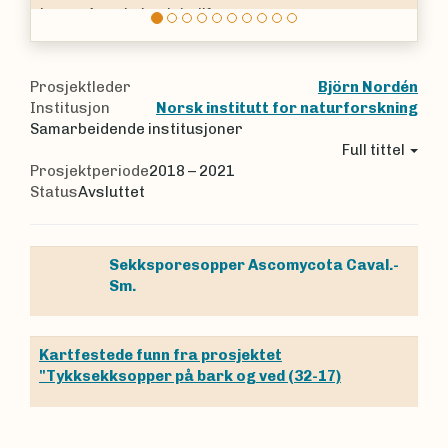
Laven
Ptychographa xylographoides
.
Prosjektleder
Björn Nordén
Institusjon
Norsk institutt for naturforskning
Samarbeidende institusjoner
Full tittel
Prosjektperiode
2018 – 2021
Status
Avsluttet
Sekksporesopper
Ascomycota
Caval.-
Sm.
Kartfestede funn fra prosjektet
"Tykksekksopper på bark og ved (32-17)