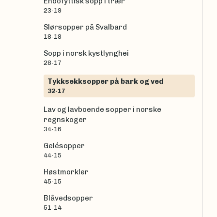
Endofyttisk sopp i trær
23-19
Slørsopper på Svalbard
18-18
Sopp i norsk kystlynghei
28-17
Tykksekksopper på bark og ved
32-17
Lav og lavboende sopper i norske
regnskoger
34-16
Gelésopper
44-15
Høstmorkler
45-15
Blåvedsopper
51-14