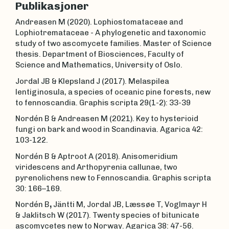
Publikasjoner
Andreasen M (2020). Lophiostomataceae and
Lophiotremataceae - A phylogenetic and taxonomic
study of two ascomycete families. Master of Science
thesis. Department of Biosciences, Faculty of
Science and Mathematics, University of Oslo.
Jordal JB & Klepsland J (2017). Melaspilea
lentiginosula, a species of oceanic pine forests, new
to fennoscandia. Graphis scripta 29(1-2): 33-39
Nordén B & Andreasen M (2021). Key to hysterioid
fungi on bark and wood in Scandinavia. Agarica 42:
103-122.
Nordén B & Aptroot A (2018). Anisomeridium
viridescens and Arthopyrenia callunae, two
pyrenolichens new to Fennoscandia. Graphis scripta
30: 166–169.
Nordén B
,
Jäntti M, Jordal JB, Læssøe T, Voglmayr H
& Jaklitsch W (2017). Twenty species of bitunicate
ascomycetes new to Norway. Agarica 38: 47-56.