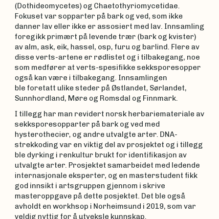
(Dothideomycetes) og Chaetothyriomycetidae.
Fokuset var sopparter på bark og ved, som ikke
danner lav eller ikke er assosiert med lav. Innsamling
foregikk primært på levende trær (bark og kvister)
av alm, ask, eik, hassel, osp, furu og barlind. Flere av
disse verts-artene er rødlistet og i tilbakegang, noe
som medfører at verts-spesifikke sekksporesopper
også kan være i tilbakegang. Innsamlingen
ble foretatt ulike steder på Østlandet, Sørlandet,
Sunnhordland, Møre og Romsdal og Finnmark.
I tillegg har man revidert norsk herbariemateriale av
sekksporesopparter på bark og ved med
hysterothecier, og andre utvalgte arter. DNA-
strekkoding var en viktig del av prosjektet og i tillegg
ble dyrking i renkultur brukt for identifikasjon av
utvalgte arter. Prosjektet samarbeidet med ledende
internasjonale eksperter, og en masterstudent fikk
god innsikt i artsgruppen gjennom i skrive
masteroppgave på dette posjektet. Det ble også
avholdt en workhsop i Norheimsund i 2019, som var
veldig nyttig for å utveksle kunnskap.