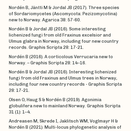
Nordén B, Jäntti M & Jordal JB (2017). Three species
of Sordariomycetes (Ascomycota: Pezizomycotina)
new to Norway. Agarica 38: 57-60.
Nordén B & Jordal JB (2016). Some interesting
lichenized fungi from old Fraxinus excelsior and
Ulmus glabra in Norway, including four new country
records. Graphis Scripta 28: 17-21.
Nordén B (2016). A corticolous Verrucaria new to
Norway. – Graphis Scripta 28: 14–16.
Nordén B & Jordal JB (2016). Interesting lichenized
fungi from old Fraxinus and Ulmus trees in Norway,
including four new country records - Graphis Scripta
28: 17-21.
Olsen O, Haug S & Nordén B (2019). Agonimia
globulifera new to mainland Norway. Graphis Scripta
31 (1): 1–4.
Andreasen M, Skrede I, Jaklitsch WM, Voglmayr H &
Nordén B (2021). Multi-locus phylogenetic analysis of