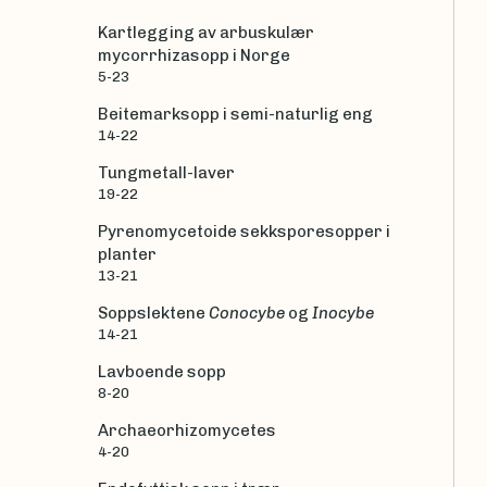
Kartlegging av arbuskulær
mycorrhizasopp i Norge
5-23
Beitemarksopp i semi-naturlig eng
14-22
Tungmetall-laver
19-22
Pyrenomycetoide sekksporesopper i
planter
13-21
Soppslektene
Conocybe
og
Inocybe
14-21
Lavboende sopp
8-20
Archaeorhizomycetes
4-20