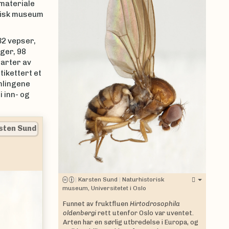
 materiale
risk museum
32 vepser,
nger, 98
 arter av
tikettert et
mlingene
 inn- og
tet i Oslo
|
Karsten Sund
|
Naturhistorisk
museum, Universitetet i Oslo
Funnet av fruktfluen
Hirtodrosophila
oldenbergi
rett utenfor Oslo var uventet.
Arten har en sørlig utbredelse i Europa, og