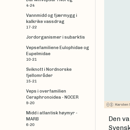
4-24
Vannmidd og fjærmygg i
kalkrike vassdrag
17-22
Jordorganismer i subarktis
Vepsefamiliene Eulophidae og
Eupelmidae
10-21
Sviknott i Nordnorske
fjellområder
15-21
Veps i overfamilien
Ceraphronoidea - NOCER
9-20
|
Karsten
Midd i atlantisk høymyr -
Den va
MARB
6-20
Svenske