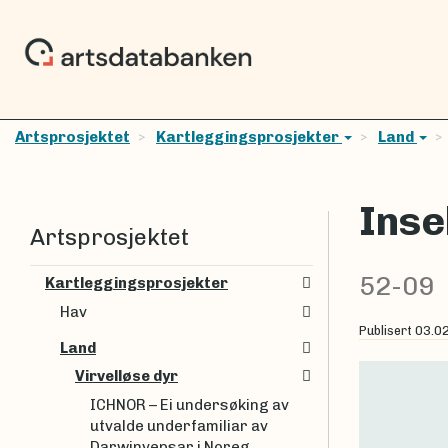
Artsprosjektet
Kartleggingsprosjekter
Land
Inse
Artsprosjektet
52-09
Kartleggingsprosjekter
Hav
Publisert
03.0
Land
Virvelløse dyr
ICHNOR – Ei undersøking av
utvalde underfamiliar av
Darwinvepsar i Noreg