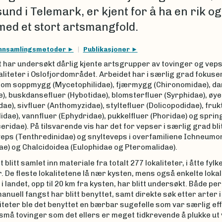
nd i Telemark, er kjent for å ha en rik og
med et stort artsmangfold.
nnsamlingsmetoder
Publikasjoner
t har undersøkt dårlig kjente artsgrupper av tovinger og vep
liteter i Oslofjordområdet. Arbeidet har i særlig grad fokuse
som soppmygg (Mycetophilidae), fjærmygg (Chironomidae), da
), buskdansefluer (Hybotidae), blomsterfluer (Syrphidae), øye
dae), sivfluer (Anthomyzidae), styltefluer (Dolicopodidae), fruk
idae), vannfluer (Ephydridae), pukkelfluer (Phoridae) og sprin
ridae). På tilsvarende vis har det for vepser i særlig grad bli
veps (Tenthredinidae) og snylteveps i overfamiliene Ichneumo
e) og Chalcidoidea (Eulophidae og Pteromalidae).
 blitt samlet inn materiale fra totalt 277 lokaliteter, i åtte fylk
De fleste lokalitetene lå nær kysten, mens også enkelte lokal
 i landet, opp til 20 km fra kysten, har blitt undersøkt. Både p
manuell fangst har blitt benyttet, samt direkte søk etter arter i 
iteter ble det benyttet en bærbar sugefelle som var særlig effe
små tovinger som det ellers er meget tidkrevende å plukke ut 