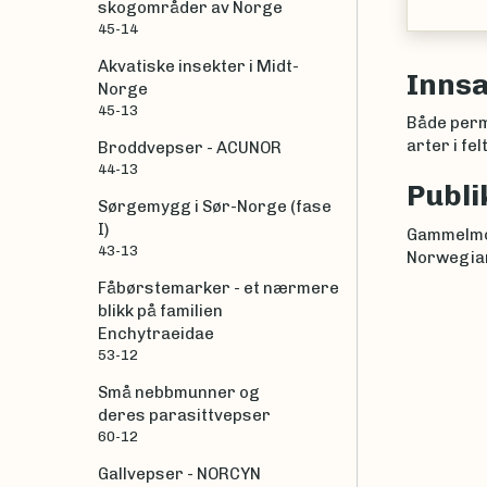
skogområder av Norge
45-14
Akvatiske insekter i Midt-
Inns
Norge
45-13
Både perma
arter i fe
Broddvepser - ACUNOR
44-13
Publi
Sørgemygg i Sør-Norge (fase
I)
Gammelmo 
43-13
Norwegian
Fåbørstemarker - et nærmere
blikk på familien
Enchytraeidae
53-12
Små nebbmunner og
deres parasittvepser
60-12
Gallvepser - NORCYN