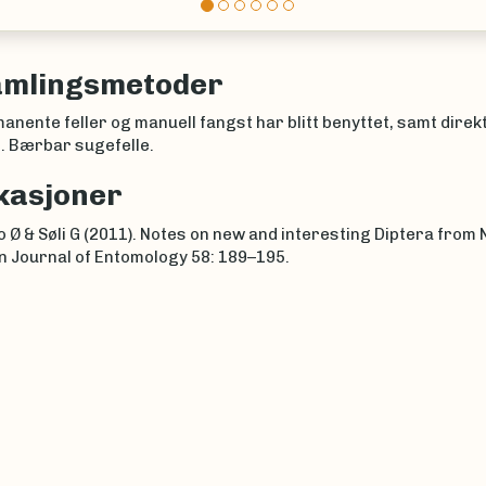
amlingsmetoder
nente feller og manuell fangst har blitt benyttet, samt direk
lt. Bærbar sugefelle.
kasjoner
Ø & Søli G (2011). Notes on new and interesting Diptera from
 Journal of Entomology 58: 189–195.