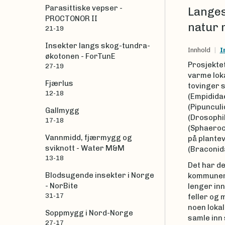
Parasittiske vepser -
Langesu
PROCTONOR II
natur 
21-19
Insekter langs skog-tundra-
Innhold
I
økotonen - ForTunE
Prosjekte
27-19
varme loka
Fjærlus
tovinger 
12-18
(Empididae
(Pipunculi
Gallmygg
(Drosophil
17-18
(Sphaeroce
Vannmidd, fjærmygg og
på plante
sviknott - Water M&M
(Braconida
13-18
Det har det
Blodsugende insekter i Norge
kommuner. 
- NorBite
lenger inn
31-17
feller og 
noen lokal
Soppmygg i Nord-Norge
samle inn 
27-17