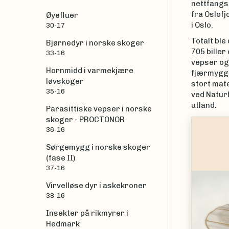
nettfangst
fra Oslof
Øyefluer
i Oslo.
30-17
Totalt ble
Bjørnedyr i norske skoger
705 biller
33-16
vepser og 
Hornmidd i varmekjære
fjærmygg s
løvskoger
stort mat
35-16
ved Naturh
utland.
Parasittiske vepser i norske
skoger - PROCTONOR
|
Karsten Sund
36-16
Sørgemygg i norske skoger
(fase II)
37-16
Virvelløse dyr i askekroner
38-16
Insekter på rikmyrer i
Hedmark