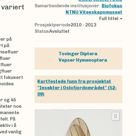
 variert
Samarbeidende institusjoner
Biofokus
NTNU Vitenskapsmuseet
Full tittel
Prosjektperiode
2010 - 2013
Status
Avsluttet
ser på
rt på
nsefluer
Tovinger
Diptera
fluer
Vepser
Hymenoptera
tfluer
gfluer
tt fokusert
Kartfestede funn fra prosjektet
noidea
"Insekter i Oslofjordområdet" (52-
09)
er og 45
iteter noe
ermanente
felt. På
ktiv i å
ved vanlig