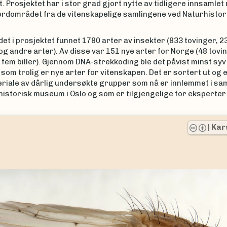
. Prosjektet har i stor grad gjort nytte av tidligere innsamlet
jordområdet fra de vitenskapelige samlingene ved Naturhisto
 det i prosjektet funnet 1780 arter av insekter (833 tovinger, 2
 og andre arter). Av disse var 151 nye arter for Norge (48 tovi
fem biller). Gjennom DNA-strekkoding ble det påvist minst syv
om trolig er nye arter for vitenskapen. Det er sortert ut og e
eriale av dårlig undersøkte grupper som nå er innlemmet i sa
istorisk museum i Oslo og som er tilgjengelige for eksperter i
|
Karsten Sund
|
Naturhistorisk museum, Universite