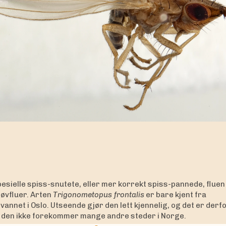
ious
epsen
Torymus stenus
er en ny art for Norge.