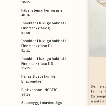
50-15
Fåbørstemarker og igler
48-15
Insekter i fuktige habitat i
Finnmark (fase I)
Prev
51-09
Insekter i fuktige habitat i
Finnmark (fase II)
51-11
Insekter i fuktige habitat i
Finnmark (fase III)
51-15
Parasittvepsfamilien
Braconidae
, eller mer korrekt spiss-pannede, fluen tilhører
Snyltev
Glattvepser - NORFIG
ometopus frontalis
er bare kjent fra
49-14
e gjør den lett kjennelig, og det er derfor grunn til
r mange andre steder i Norge.
Soppmygg i nordøstlige