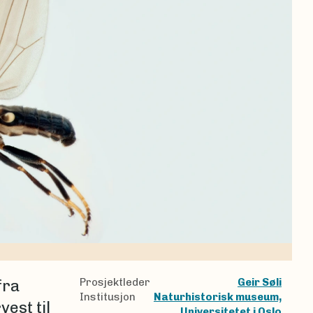
Prosjektleder
Geir Søli
fra
Institusjon
Naturhistorisk museum,
est til
Universitetet i Oslo