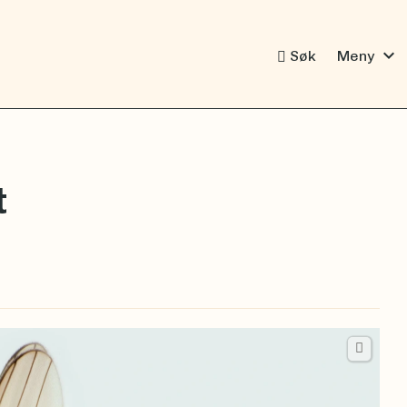
expand_more
Søk
Meny
t