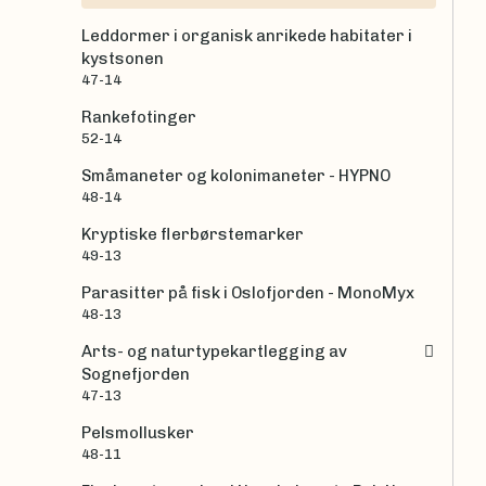
Leddormer i organisk anrikede habitater i
kystsonen
47-14
Rankefotinger
52-14
Småmaneter og kolonimaneter - HYPNO
48-14
Kryptiske flerbørstemarker
49-13
Parasitter på fisk i Oslofjorden - MonoMyx
48-13
Arts- og naturtypekartlegging av
Sognefjorden
47-13
Pelsmollusker
48-11