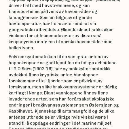
driver fritt med havstrømmene, og kan
transporteres på tvers av havområder og
landegrenser. Som en følge av stigende
havtemperatur, har flere arter endret sin
geografiske utbredelse. Økende skipstrafikk øker
risikoen for at fremmede arter av disse små
krepsdyrene innføres til norske havområder med
ballastvann.
Selv om systematikken til de vanligste artene av
hoppekrepser er godt kjent fra de tidlige arbeidene
til G.O.Sars (1903-18), har ny molekylær metodikk
avdekket flere kryptiske arter. Vannlopper
forekommer ofte i fjorder som er påvirket av
ferskvann, men slike brakkvannssystemer er dårlig
kartlagt i Norge. Blant vannloppene finnes flere
invaderende arter, som har forårsaket økologiske
endringer i brakkvannssystemer som Østersjøen og
Kaspihavet. Kjennskap til artsmangfold og de ulike
artenes utbredelse er viktige hvis vi skal være i
stand til å oppdage endringer i det marine miljøet.