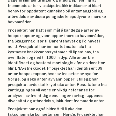
Dagens klimaendringer og stadig spredning av
fremmede arter via skipstrafikk indikerer et klart
behov for oppdatert kunnskap på artsmangfold og
utbredelse av disse pelagiske krepsdyrene i norske
havområder.
Prosjektet har hatt som mål å kartlegge arter av
hoppekrepser og vannlopper i norske havområder,
fra Skagerrak i sør til Barentshavet og Polhavet i
nord. Prosjektet har innhentet materiale fra
kystnære brakkvannssystemer til åpent hav, fra
overflaten og ned til 1000 m dyp. Alle arter ble
identifisert og bestemt morfologisk før de deretter
blir DNA-strekkodet. Prosjektet har identifisert 69
arter hoppekrepser, hvorav tre arter er nye for
Norge, og seks arter av vannlopper. I tillegg har
prosjektet avdekket kryptiske arter. Resultatene fra
kartleggingen vil være en viktig referanse for
analyser av fremtidige endringer i artsgruppenes
diversitet og utbredelse, inkludert fremmede arter.
Prosjektet har også bidratt til å øke den
taksonomiske kompetansen i Norge. Prosjektet har