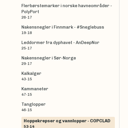
Flerbørstemarker i norske havneområder -
PolyPort
26-17
Nakensnegler i Finnmark - #Sneglebuss
19-18
Leddormer fra dyphavet - AnDeepNor
25-17
Nakensnegler i Sør-Norge
29-17
Kalkalger
43-15
Kammaneter
47-15
Tanglopper
46-15
Hoppekrepser og vannlopper - COPCLAD
53-14