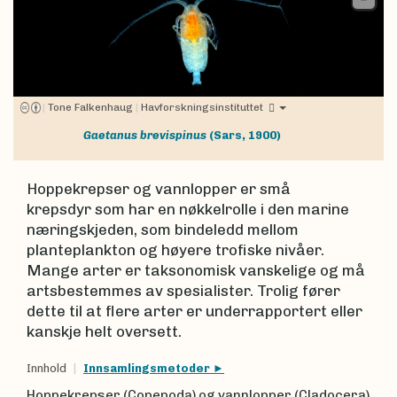
|
Tone Falkenhaug
|
Havforskningsinstituttet
Gaetanus brevispinus
(Sars, 1900)
Hoppekrepser og vannlopper er små
krepsdyr som har en nøkkelrolle i den marine
næringskjeden, som bindeledd mellom
planteplankton og høyere trofiske nivåer.
Mange arter er taksonomisk vanskelige og må
artsbestemmes av spesialister. Trolig fører
dette til at flere arter er underrapportert eller
kanskje helt oversett.
Innhold
Innsamlingsmetoder
Hoppekrepser (Copepoda) og vannlopper (Cladocera)