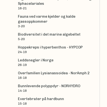
Sphacelariales
16-21
Fauna ved varme kjelder og kalde
gassoppkommer
3-20
Biodiversitet i det marine algebeltet
5-20
Hoppekreps i hyperbenthos - HYPCOP
24-19
Leddsnegler i Norge
26-19
Overfamilien Lysianassoidea - NorAmph 2
16-18
Bunnlevende polyppdyr - NORHYDRO
14-18
Evertebrater på hardbunn
15-18