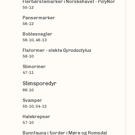
Flerbørstemarker i Norskehavet - PolyNor
55-12
Pansermarker
56-12
Boblesnegler
56-10, 46-13
Flatormer - slekta
Gyrodactylus
58-10
Slimormer
47-11
Slimsporedyr
66-10
Svamper
55-10, 54-12
Halekrepser
57-10
Bunnfauna i fjorder i Møre og Romsdal