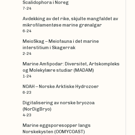
Scalidophora i Noreg
7-24
Avdekking av det rike, skjulte mangfaldet av
mikrofilamentøse marine grønalgar
6-24
MeioSkag – Meiofauna i det marine
interstitium i Skagerrak
2-24
Marine Amfipodar: Diversitet, Artskompleks
og Molekylære studiar (MADAM)
1-24
NOAH – Norske Arktiske Hydrozoer
6-23
Digitalisering av norske bryozoa
(NorDigBryo)
4-23
Marine eggsporesopper langs
Norskekysten (OOMYCOAST)