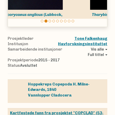
Tharybis macrophthalma
Sars, 1902
Prosjektleder
Tone Falkenhaug
Institusjon
Havforskningsinstituttet
Samarbeidende institusjoner
Vis alle
Full tittel
Prosjektperiode
2015 - 2017
Status
Avsluttet
Hoppekreps
Copepoda
H. Milne-
Edwards, 1840
Vannlopper
Cladocera
Kartfestede funn fra prosjektet "COPCLAD" (53-