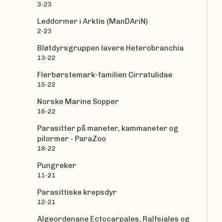
3-23
Leddormer i Arktis (ManDAriN)
2-23
Bløtdyrsgruppen lavere Heterobranchia
13-22
Flerbørstemark-familien Cirratulidae
15-22
Norske Marine Sopper
16-22
Parasitter på maneter, kammaneter og
pilormer - ParaZoo
18-22
Pungreker
11-21
Parasittiske krepsdyr
12-21
Algeordenane Ectocarpales, Ralfsiales og