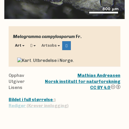
Melogramma campylosporum
Fr.
Art
Artsobs
Opphav
Mathias Andreasen
Utgiver
Norsk institutt for naturforskning
Lisens
CC BY 4.0
Bildet i full størrelse
Rediger
(Krever innlogging)