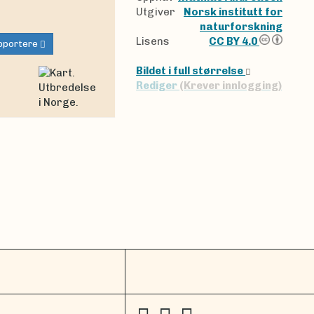
Utgiver
Norsk institutt for
naturforskning
Lisens
CC BY 4.0
pportere
Bildet i full størrelse
Rediger
(Krever innlogging)