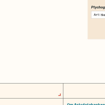
Ptychog
Art
i
So
Om Artsdatabanken