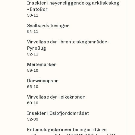
Insekter i høyereliggende og arktisk skog
- EntoBor
50-11
Svalbards tovinger
54-11
Virvelløse dyr i brente skogområder -
PyroBug
52-11
Meitemarker
59-10
Darwinvepser
65-10
Virvelløse dyr i eikekroner
60-10
Insekter i Oslofjordområdet
52-09
Entomologiske inventeringer i tørre