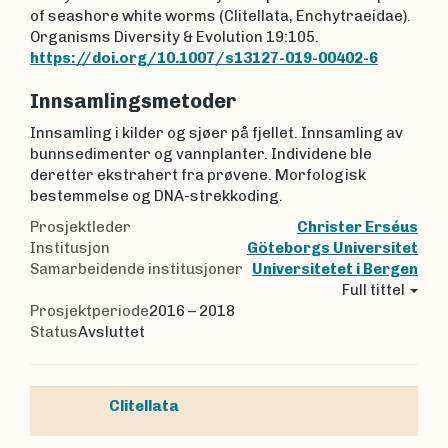
of seashore white worms (Clitellata, Enchytraeidae).
Organisms Diversity & Evolution 19:105.
https://doi.org/10.1007/s13127-019-00402-6
Innsamlingsmetoder
Innsamling i kilder og sjøer på fjellet. Innsamling av
bunnsedimenter og vannplanter. Individene ble
deretter ekstrahert fra prøvene. Morfologisk
bestemmelse og DNA-strekkoding.
Prosjektleder
Christer Erséus
Institusjon
Göteborgs Universitet
Samarbeidende institusjoner
Universitetet i Bergen
Full tittel
Prosjektperiode
2016 – 2018
Status
Avsluttet
Clitellata