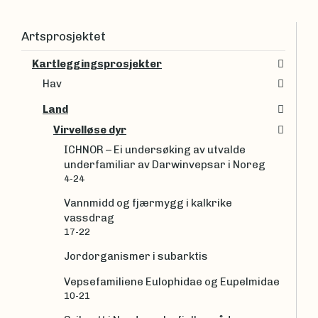
Artsprosjektet
Kartleggingsprosjekter
Hav
Land
Virvelløse dyr
ICHNOR – Ei undersøking av utvalde
underfamiliar av Darwinvepsar i Noreg
4-24
Vannmidd og fjærmygg i kalkrike
vassdrag
17-22
Jordorganismer i subarktis
Vepsefamiliene Eulophidae og Eupelmidae
10-21