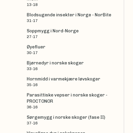
13-18
Blodsugende insekter i Norge - NorBite
31-17
Soppmygg i Nord-Norge
27-17
Øyefluer
30-17
Bjørnedyr i norske skoger
33-16
Hornmidd i varmekjære løvskoger
35-16
Parasittiske vepser i norske skoger -
PROCTONOR
36-16
Sørgemygg i norske skoger (fase II)
37-16