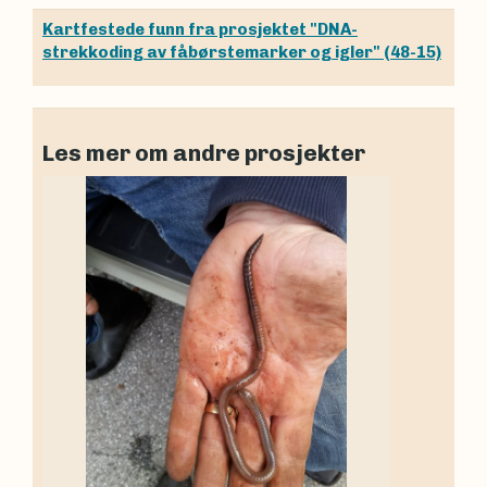
Kartfestede funn fra prosjektet "DNA-
strekkoding av fåbørstemarker og igler" (48-15)
Les mer om andre prosjekter