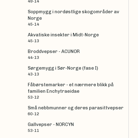
49-14
Soppmygg i nordøstlige skogområder av
Norge
45-14
Akvatiske insekter i Midt-Norge
45-13
Broddvepser - ACUNOR
44-13
Sørgemygg i Sør-Norge (fase I)
43-13
Fåbørstemarker - et nærmere blikk på
familien Enchytraeidae
53-12
Små nebbmunner og deres parasittvepser
60-12
Gallvepser - NORCYN
53-11