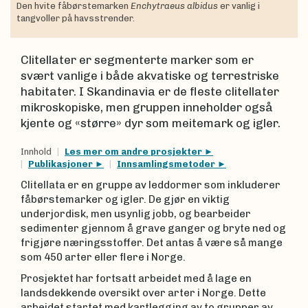
Den hvite fåbørstemarken
Enchytraeus albidus
er vanlig i
tangvoller på havsstrender.
Clitellater er segmenterte marker som er
svært vanlige i både akvatiske og terrestriske
habitater. I Skandinavia er de fleste clitellater
mikroskopiske, men gruppen inneholder også
kjente og «større» dyr som meitemark og igler.
Innhold
Les mer om andre prosjekter
Publikasjoner
Innsamlingsmetoder
Clitellata er en gruppe av leddormer som inkluderer
fåbørstemarker og igler. De gjør en viktig
underjordisk, men usynlig jobb, og bearbeider
sedimenter gjennom å grave ganger og bryte ned og
frigjøre næringsstoffer. Det antas å være så mange
som 450 arter eller flere i Norge.
Prosjektet har fortsatt arbeidet med å lage en
landsdekkende oversikt over arter i Norge. Dette
arbeidet startet med kartlegging av to grupper av