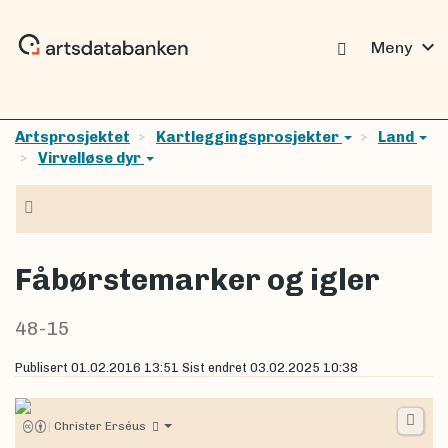
expand_more
Meny
Artsprosjektet
Kartleggingsprosjekter
Land
Virvelløse dyr
Navigasjon
Fåbørstemarker og igler
48-15
Publisert
01.02.2016 13:51
Sist endret
03.02.2025 10:38
|
Christer Erséus