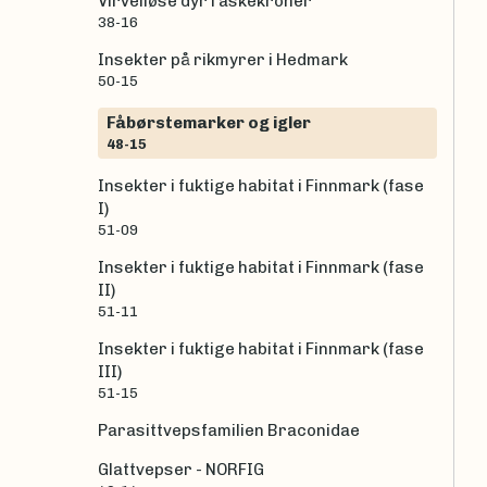
Virvelløse dyr i askekroner
38-16
Insekter på rikmyrer i Hedmark
50-15
Fåbørstemarker og igler
48-15
Insekter i fuktige habitat i Finnmark (fase
I)
51-09
Insekter i fuktige habitat i Finnmark (fase
II)
51-11
Insekter i fuktige habitat i Finnmark (fase
III)
51-15
Parasittvepsfamilien Braconidae
Glattvepser - NORFIG