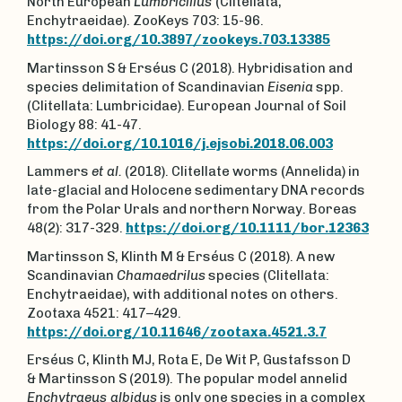
North European
Lumbricillus
(Clitellata,
Enchytraeidae). ZooKeys 703: 15-96.
https://doi.org/10.3897/zookeys.703.13385
Martinsson S & Erséus C (2018). Hybridisation and
species delimitation of Scandinavian
Eisenia
spp.
(Clitellata: Lumbricidae). European Journal of Soil
Biology 88: 41-47.
https://doi.org/10.1016/j.ejsobi.2018.06.003
Lammers
et al.
(2018). Clitellate worms (Annelida) in
late-glacial and Holocene sedimentary DNA records
from the Polar Urals and northern Norway. Boreas
48(2): 317-329.
https://doi.org/10.1111/bor.12363
Martinsson S, Klinth M & Erséus C (2018). A new
Scandinavian
Chamaedrilus
species (Clitellata:
Enchytraeidae), with additional notes on others.
Zootaxa 4521: 417–429.
https://doi.org/10.11646/zootaxa.4521.3.7
Erséus C, Klinth MJ, Rota E, De Wit P, Gustafsson D
& Martinsson S (2019). The popular model annelid
Enchytraeus albidus
is only one species in a complex