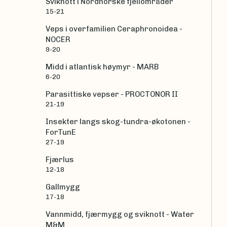
Sviknott i Nordnorske fjellområder
15-21
Veps i overfamilien Ceraphronoidea -
NOCER
9-20
Midd i atlantisk høymyr - MARB
6-20
Parasittiske vepser - PROCTONOR II
21-19
Insekter langs skog-tundra-økotonen -
ForTunE
27-19
Fjærlus
12-18
Gallmygg
17-18
Vannmidd, fjærmygg og sviknott - Water
M&M