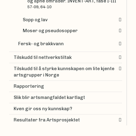
og åpne områder. INVENT-ART, fase I-III
57-09, 64-10
Sopp og lav
Moser og pseudosopper
Fersk- og brakkvann
Tilskudd til nettverkstiltak
Tilskudd til å styrke kunnskapen om lite kjente
artsgrupper i Norge
Rapportering
Slik blir artsmangfaldet kartlagt
Kven gir oss ny kunnskap?
Resultater fra Artsprosjektet