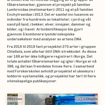
fåbørstemarker, gjennom et prosjekt på familien
Lumbricidae (meitemarker) i 2011 og et på familien
Enchytraeidae i 2013. Det er samlet inn tusenvis av
individer fra hundrevis av lokaliteter; i jord og våt
sand på land, i bekker, elver, innsjøer, dammer og
kilder, og i havet. Artsidentifikasjon ble gjort
gjennom å kombinere lysmikroskopiske
undersøkelser med analyser av artens DNA.
Fra 2016 til 2018 fant prosjektet 270 arter i gruppen
Clitellata, som alle har blitt DNA-strekkodet. Av disse
var 168 arter ikke tidligere registrert i Norge. Det
totale antallet fåbørstemarker og igler i Norge er nå
398, og det kan fremdeles finnes flere. I samarbeid
med Forskerskolen avholdt prosjektet et ukeskurs i
leddorm-systematikk, og prosjektet har ført til flere
vitenskapelige publikasjoner.
|
Charles Olsson