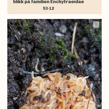
blikk på familien Enchytraeidae
53-12