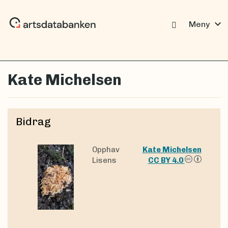
expand_more
Meny
Kate Michelsen
Bidrag
Opphav
Kate Michelsen
Lisens
CC BY 4.0