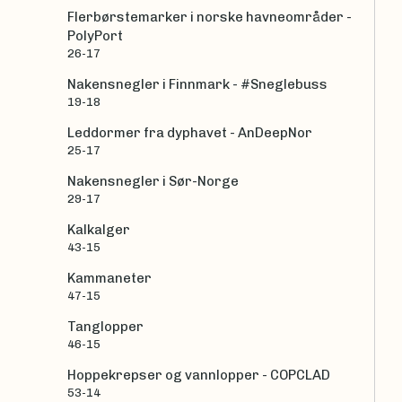
Flerbørstemarker i norske havneområder -
PolyPort
26-17
Nakensnegler i Finnmark - #Sneglebuss
19-18
Leddormer fra dyphavet - AnDeepNor
25-17
Nakensnegler i Sør-Norge
29-17
Kalkalger
43-15
Kammaneter
47-15
Tanglopper
46-15
Hoppekrepser og vannlopper - COPCLAD
53-14