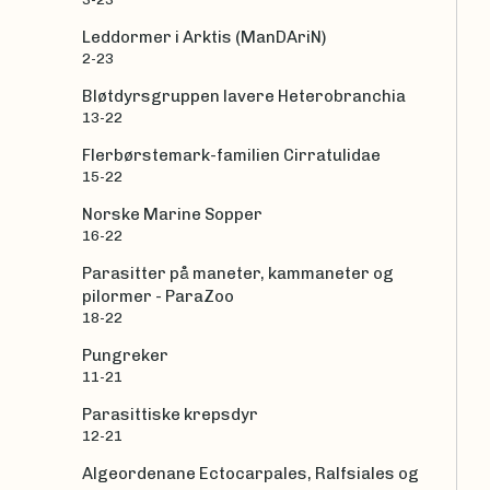
Leddormer i Arktis (ManDAriN)
2-23
Bløtdyrsgruppen lavere Heterobranchia
13-22
Flerbørstemark-familien Cirratulidae
15-22
Norske Marine Sopper
16-22
Parasitter på maneter, kammaneter og
pilormer - ParaZoo
18-22
Pungreker
11-21
Parasittiske krepsdyr
12-21
Algeordenane Ectocarpales, Ralfsiales og