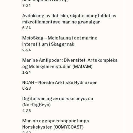
7-24
Avdekking av det rike, skjulte mangfaldet av
mikrofilamentøse marine grønalgar
6-24
MeioSkag – Meiofauna i det marine
interstitium i Skagerrak
2-24
Marine Amfipodar: Diversitet, Artskompleks
og Molekylære studiar (MADAM)
1-24
NOAH – Norske Arktiske Hydrozoer
6-23
Digitalisering av norske bryozoa
(NorDigBryo)
4-23
Marine eggsporesopper langs
Norskekysten (OOMYCOAST)
3-23