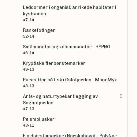
Leddormer i organisk anrikede habitater i
kystsonen
47-14
Rankefotinger
52-14
Småmaneter og kolonimaneter - HYPNO
48-14
Kryptiske flerbørstemarker
49-13
Parasitter på fisk i Oslofjorden - MonoMyx
48-13
Arts- og naturtypekartlegging av
Sognefjorden
47-13
Pelsmollusker
48-11
Flerbørstemarker i Norskehavet - PolyNor