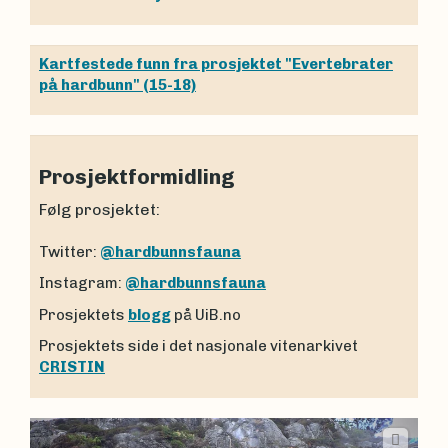
Kartfestede funn fra prosjektet "Evertebrater
på hardbunn" (15-18)
Prosjektformidling
Følg prosjektet:
Twitter:
@hardbunnsfauna
Instagram:
@hardbunnsfauna
Prosjektets
blogg
på UiB.no
Prosjektets side i det nasjonale vitenarkivet
CRISTIN