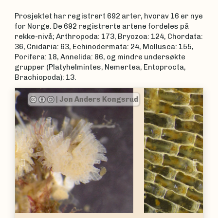
Prosjektet har registrert 692 arter, hvorav 16 er nye
for Norge. De 692 registrerte artene fordeles på
rekke-nivå; Arthropoda: 173, Bryozoa: 124, Chordata:
36, Cnidaria: 63, Echinodermata: 24, Mollusca: 155,
Porifera: 18, Annelida: 86, og mindre undersøkte
grupper (Platyhelmintes, Nemertea, Entoprocta,
Brachiopoda): 13.
|
Jon Anders Kongsrud
Previous
Nex