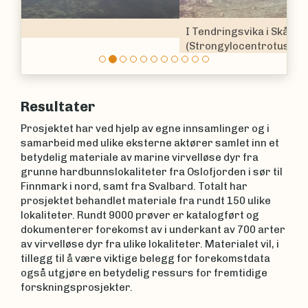
I Tendringsvika i Skånland har drøbakkråkebollen
(Strongylocentrotus droebachiensis) renspist
sublittoralen for makroalger.
Resultater
Prosjektet har ved hjelp av egne innsamlinger og i
samarbeid med ulike eksterne aktører samlet inn et
betydelig materiale av marine virvelløse dyr fra
grunne hardbunnslokaliteter fra Oslofjorden i sør til
Finnmark i nord, samt fra Svalbard. Totalt har
prosjektet behandlet materiale fra rundt 150 ulike
lokaliteter. Rundt 9000 prøver er katalogført og
dokumenterer forekomst av i underkant av 700 arter
av virvelløse dyr fra ulike lokaliteter. Materialet vil, i
tillegg til å være viktige belegg for forekomstdata
også utgjøre en betydelig ressurs for fremtidige
forskningsprosjekter.