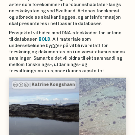
arter som forekommer i hardbunnshabitater langs
norskekysten og ved Svalbard. Artenes forekomst
og utbredelse skal kartlegges, og artsinformasjon
skal presenteres i nettbaserte databaser.
Prosjektet vil bidra med DNA-strekkoder for artene
til databasen
BOLD
. Alt materiale som
undersøkelsene bygger på vil bli ivaretatt for
forskning og dokumentasjon i universitetsmuseenes
samlinger. Samarbeidet vil bidra til økt samhandling
mellom forsknings-, utdannings- og
forvaltningsinstitusjoner i kunnskapsfeltet.
|
Endre Willassen
Previous
Nex