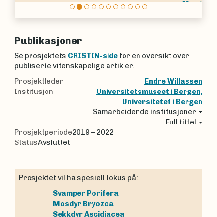
Membranipora membranacea
(Linnaeus,
1767)
Publikasjoner
Se prosjektets
CRISTIN-side
for en oversikt over
publiserte vitenskapelige artikler.
Prosjektleder
Endre Willassen
Institusjon
Universitetsmuseet i Bergen,
Universitetet i Bergen
Samarbeidende institusjoner
Full tittel
Prosjektperiode
2019 – 2022
Status
Avsluttet
Prosjektet vil ha spesiell fokus på:
Svamper
Porifera
Mosdyr
Bryozoa
Sekkdyr
Ascidiacea