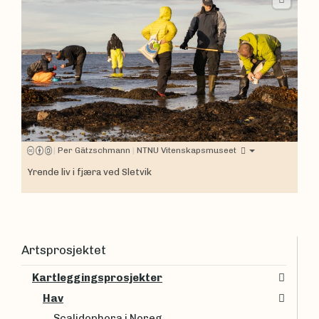
|
Per Gätzschmann
|
NTNU Vitenskapsmuseet
Yrende liv i fjæra ved Sletvik
Artsprosjektet
Kartleggingsprosjekter
Hav
Scalidophora i Noreg