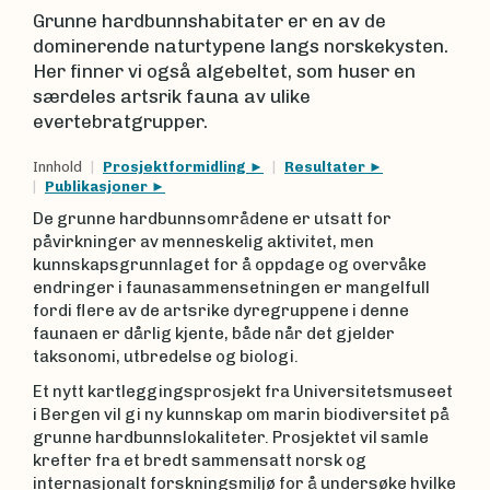
Grunne hardbunnshabitater er en av de
dominerende naturtypene langs norskekysten.
Her finner vi også algebeltet, som huser en
særdeles artsrik fauna av ulike
evertebratgrupper.
Innhold
Prosjektformidling
Resultater
Publikasjoner
De grunne hardbunnsområdene er utsatt for
påvirkninger av menneskelig aktivitet, men
kunnskapsgrunnlaget for å oppdage og overvåke
endringer i faunasammensetningen er mangelfull
fordi flere av de artsrike dyregruppene i denne
faunaen er dårlig kjente, både når det gjelder
taksonomi, utbredelse og biologi.
Et nytt kartleggingsprosjekt fra Universitetsmuseet
i Bergen vil gi ny kunnskap om marin biodiversitet på
grunne hardbunnslokaliteter. Prosjektet vil samle
krefter fra et bredt sammensatt norsk og
internasjonalt forskningsmiljø for å undersøke hvilke