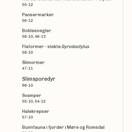
55-12
Pansermarker
56-12
Boblesnegler
56-10, 46-13
Flatormer - slekta
Gyrodactylus
58-10
Slimormer
47-11
Slimsporedyr
66-10
Svamper
55-10, 54-12
Halekrepser
57-10
Bunnfauna i fjorder i Møre og Romsdal