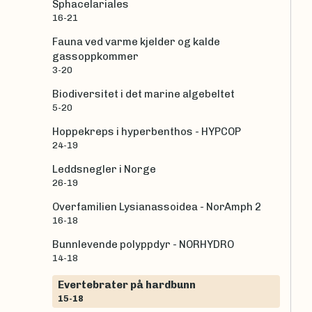
Sphacelariales
16-21
Fauna ved varme kjelder og kalde
gassoppkommer
3-20
Biodiversitet i det marine algebeltet
5-20
Hoppekreps i hyperbenthos - HYPCOP
24-19
Leddsnegler i Norge
26-19
Overfamilien Lysianassoidea - NorAmph 2
16-18
Bunnlevende polyppdyr - NORHYDRO
14-18
Evertebrater på hardbunn
15-18