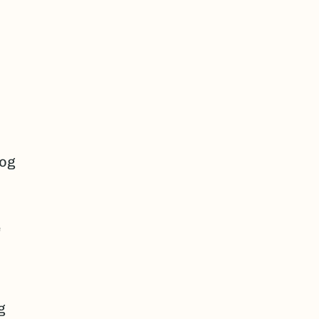
 og
e
g