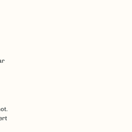
ar
ot.
ert