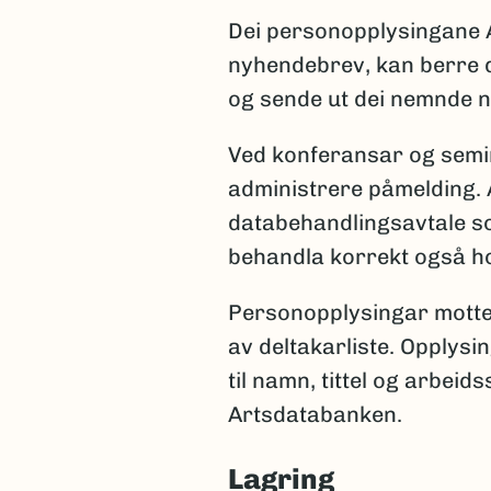
Dei personopplysingane 
nyhendebrev, kan berre d
og sende ut dei nemnde 
Ved konferansar og semin
administrere påmelding. 
databehandlingsavtale so
behandla korrekt også ho
Personopplysingar mottek
av deltakarliste. Opplysin
til namn, tittel og arbei
Artsdatabanken.
Lagring