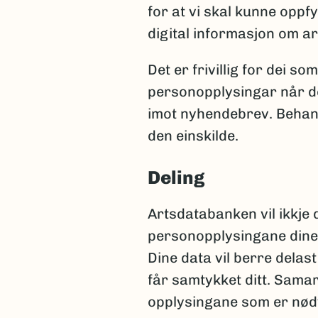
for at vi skal kunne opp
digital informasjon om ar
Det er frivillig for dei s
personopplysingar når de
imot nyhendebrev. Behand
den einskilde.
Deling
Artsdatabanken vil ikkje 
personopplysingane dine 
Dine data vil berre delast 
får samtykket ditt. Samar
opplysingane som er nødv