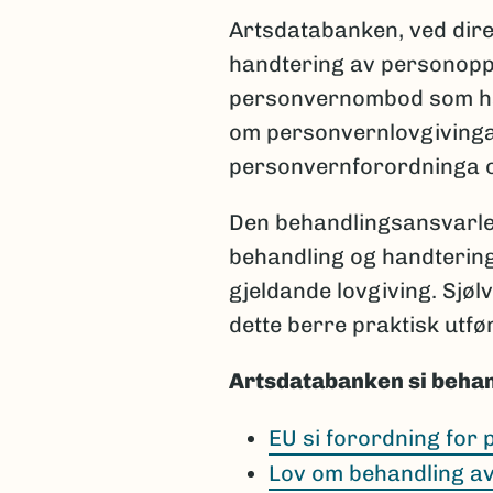
Artsdatabanken, ved dire
handtering av personopp
personvernombod som har 
om personvernlovgivinga,
personvernforordninga og
Den behandlingsansvarlege
behandling og handterin
gjeldande lovgiving. Sjøl
dette berre praktisk utfø
Artsdatabanken si behan
EU si forordning for
Lov om behandling a