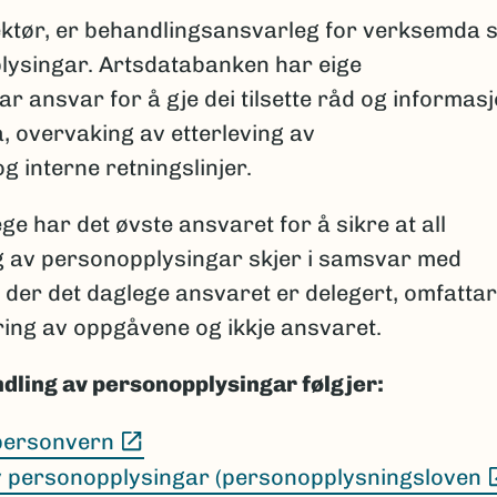
ktør, er behandlingsansvarleg for verksemda s
lysingar. Artsdatabanken har eige
ansvar for å gje dei tilsette råd og informas
 overvaking av etterleving av
 interne retningslinjer.
 har det øvste ansvaret for å sikre at all
g av personopplysingar skjer i samsvar med
v der det daglege ansvaret er delegert, omfattar
ring av oppgåvene og ikkje ansvaret.
dling av personopplysingar følgjer:
(Ekstern lenke)
 personvern
v personopplysingar (personopplysningsloven