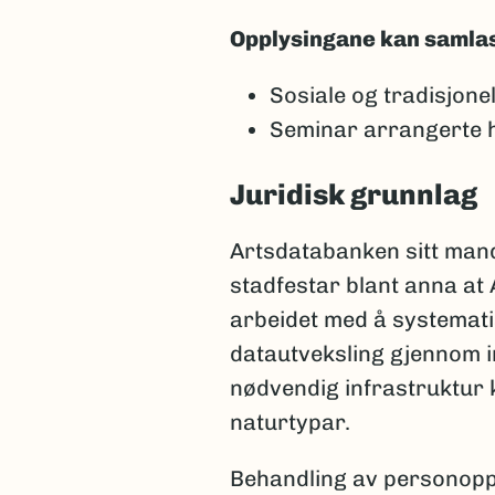
Opplysingane kan samlast i
Sosiale og tradisjone
Seminar arrangerte he
Juridisk grunnlag
Artsdatabanken sitt mand
stadfestar blant anna at 
arbeidet med å systematis
datautveksling gjennom i
nødvendig infrastruktur k
naturtypar.
Behandling av personoppl