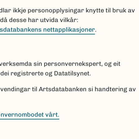
ar ikkje personopplysingar knytte til bruk av
då desse har utvida vilkår:
tsdatabankens nettapplikasjoner
.
verksemda sin personvernekspert, og eit
dei registrerte og Datatilsynet.
nvendingar til Artsdatabanken si handtering av
onvernombodet vårt.