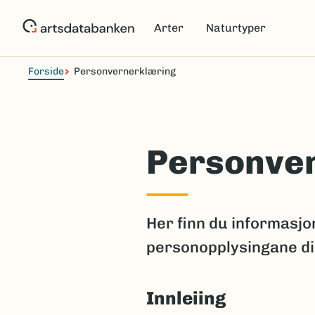
Hopp
til
Arter
Naturtyper
hovedinnhold
Forside
Personvernerklæring
Personve
Her finn du informasj
personopplysingane di
Innleiing