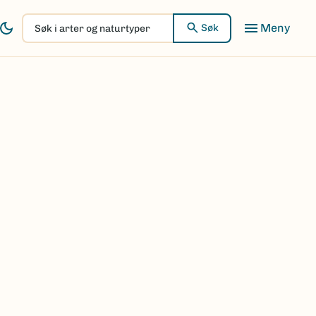
Søk
Søk
i
arter
og
naturtyper