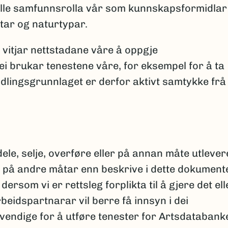
fylle samfunnsrolla vår som kunnskapsformidlar
tar og naturtypar.
om vitjar nettstadane våre å oppgje
i brukar tenestene våre, for eksempel for å ta
lingsgrunnlaget er derfor aktivt samtykke frå
dele, selje, overføre eller på annan måte utlever
på andre måtar enn beskrive i dette dokumente
dersom vi er rettsleg forplikta til å gjere det ell
beidspartnarar vil berre få innsyn i dei
endige for å utføre tenester for Artsdatabank