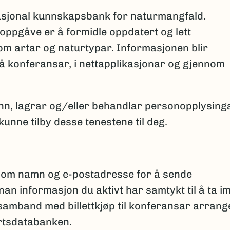
asjonal kunnskapsbank for naturmangfald.
ppgåve er å formidle oppdatert og lett
 om artar og naturtypar. Informasjonen blir
på konferansar, i nettapplikasjonar og gjennom
nn, lagrar og/eller behandlar personopplysing
unne tilby desse tenestene til deg.
som namn og e-postadresse for å sende
an informasjon du aktivt har samtykt til å ta im
samband med billettkjøp til konferansar arrang
Artsdatabanken.​