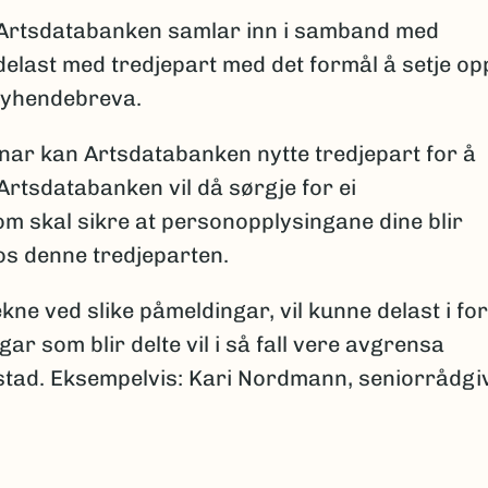
Artsdatabanken samlar inn i samband med
elast med tredjepart med det formål å setje op
nyhendebreva.
ar kan Artsdatabanken nytte tredjepart for å
Artsdatabanken vil då sørgje for ei
m skal sikre at personopplysingane dine blir
s denne tredjeparten.
ne ved slike påmeldingar, vil kunne delast i fo
gar som blir delte vil i så fall vere avgrensa
dsstad. Eksempelvis: Kari Nordmann, seniorrådgi