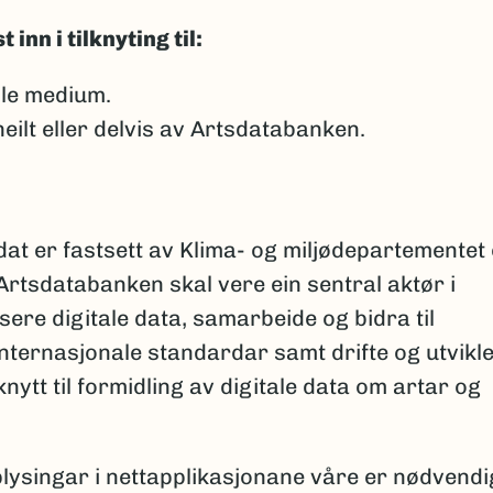
nn i tilknyting til:
lle medium.
ilt eller delvis av Artsdatabanken.
at er fastsett av Klima- og miljødepartementet
Artsdatabanken skal vere ein sentral aktør i
ere digitale data, samarbeide og bidra til
nternasjonale standardar samt drifte og utvikl
nytt til formidling av digitale data om artar og
ysingar i nettapplikasjonane våre er nødvendi