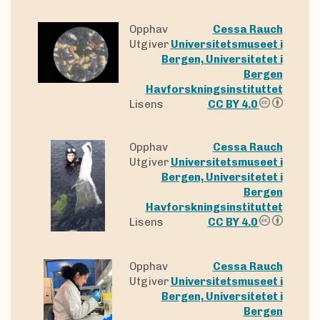
Opphav
Cessa Rauch
Utgiver
Universitetsmuseet i
Bergen, Universitetet i
Bergen
Havforskningsinstituttet
Lisens
CC BY 4.0
Opphav
Cessa Rauch
Utgiver
Universitetsmuseet i
Bergen, Universitetet i
Bergen
Havforskningsinstituttet
Lisens
CC BY 4.0
Opphav
Cessa Rauch
Utgiver
Universitetsmuseet i
Bergen, Universitetet i
Bergen