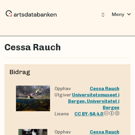
expand_more
Meny
Cessa Rauch
Bidrag
Opphav
Cessa Rauch
Utgiver
Universitetsmuseet i
Bergen, Universitetet i
Bergen
Lisens
CC BY-SA 4.0
Opphav
Cessa Rauch