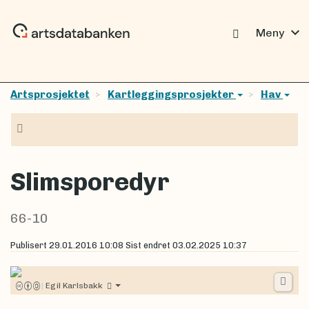
expand_more
Meny
Artsprosjektet
Kartleggingsprosjekter
Hav
Navigasjon
Slimsporedyr
66-10
Publisert
29.01.2016 10:08
Sist endret
03.02.2025 10:37
|
Egil Karlsbakk