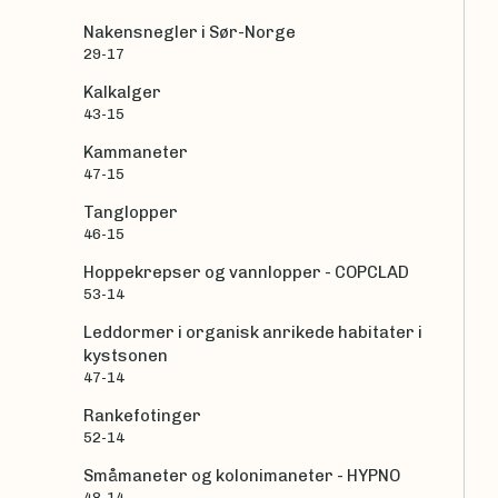
Nakensnegler i Sør-Norge
29-17
Kalkalger
43-15
Kammaneter
47-15
Tanglopper
46-15
Hoppekrepser og vannlopper - COPCLAD
53-14
Leddormer i organisk anrikede habitater i
kystsonen
47-14
Rankefotinger
52-14
Småmaneter og kolonimaneter - HYPNO
48-14