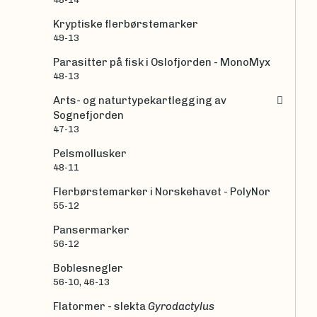
Kryptiske flerbørstemarker
49-13
Parasitter på fisk i Oslofjorden - MonoMyx
48-13
Arts- og naturtypekartlegging av
Sognefjorden
47-13
Pelsmollusker
48-11
Flerbørstemarker i Norskehavet - PolyNor
55-12
Pansermarker
56-12
Boblesnegler
56-10, 46-13
Flatormer - slekta
Gyrodactylus