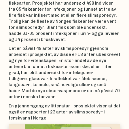
fiskearter. Prosjektet har undersøkt 498 individer
fra 65 fiskearter for infeksjoner og funnet at tre av
fire fisk var infisert med et eller flere slimsporedyr.
Trolig kan de fleste av Norges fiskearter være vert
for slimsporedyr. Blant fisk som ble undersøkt,
hadde 61-65 prosent infeksjoner i urin- og galleveier
og 14 prosent i bruskvevet.
Det er påvist 49 arter av slimsporedyr gjennom
arbeidet i prosjektet, av disse er 18 arter ubeskrevet
og nye for vitenskapen. En stor andel av de nye
artene ble funnet i fiskearter som ikke, eller i liten
grad, har blitt undersøkt for infeksjoner
tidligere: glassvar, fireflekket var, ålebrosmer,
langebarn, kolmule, små nordlige ulker og små
haier. Med de nye observasjonene er det nå påvist 70
arter i norske farvann.
En gjennomgang av litteratur i prosjektet viser at det
også er rapportert 23 arter av slimsporedyr i
ferskvann i Norge.