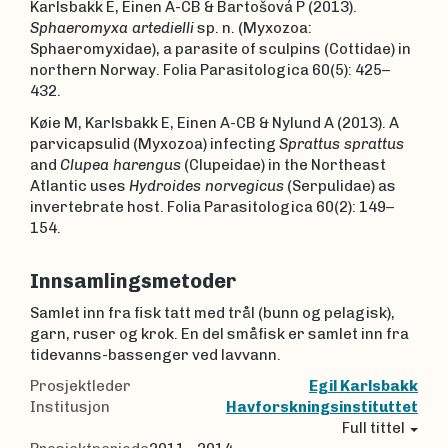
Karlsbakk E, Einen A-CB & Bartošová P (2013).
Sphaeromyxa artedielli
sp. n. (Myxozoa:
Sphaeromyxidae), a parasite of sculpins (Cottidae) in
northern Norway. Folia Parasitologica 60(5): 425–
432.
Køie M, Karlsbakk E, Einen A-CB & Nylund A (2013). A
parvicapsulid (Myxozoa) infecting
Sprattus sprattus
and
Clupea harengus
(Clupeidae) in the Northeast
Atlantic uses
Hydroides norvegicus
(Serpulidae) as
invertebrate host. Folia Parasitologica 60(2): 149–
154.
Innsamlingsmetoder
Samlet inn fra fisk tatt med trål (bunn og pelagisk),
garn, ruser og krok. En del småfisk er samlet inn fra
tidevanns-bassenger ved lavvann.
Prosjektleder
Egil Karlsbakk
Institusjon
Havforskningsinstituttet
Full tittel