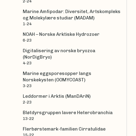
2-24
Marine Amfipodar: Diversitet, Artskompleks
og Molekylære studiar (MADAM)
1-24
NOAH – Norske Arktiske Hydrozoer
6-23
Digitalisering av norske bryozoa
(NorDigBryo)
4-23
Marine eggsporesopper langs
Norskekysten (OOMYCOAST)
3-23
Leddormer i Arktis (ManDAriN)
2-23
Bløtdyrsgruppen lavere Heterobranchia
13-22
Flerbørstemark-familien Cirratulidae
15-22