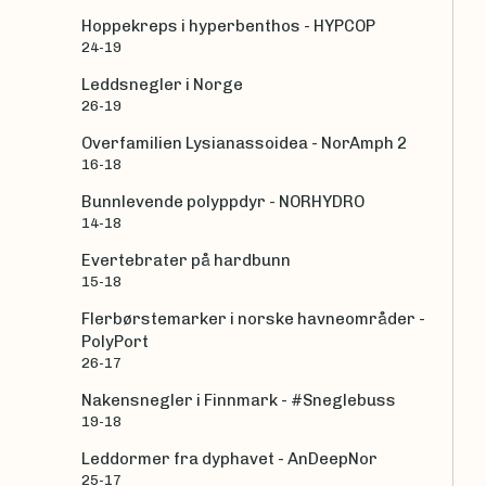
Hoppekreps i hyperbenthos - HYPCOP
24-19
Leddsnegler i Norge
26-19
Overfamilien Lysianassoidea - NorAmph 2
16-18
Bunnlevende polyppdyr - NORHYDRO
14-18
Evertebrater på hardbunn
15-18
Flerbørstemarker i norske havneområder -
PolyPort
26-17
Nakensnegler i Finnmark - #Sneglebuss
19-18
Leddormer fra dyphavet - AnDeepNor
25-17