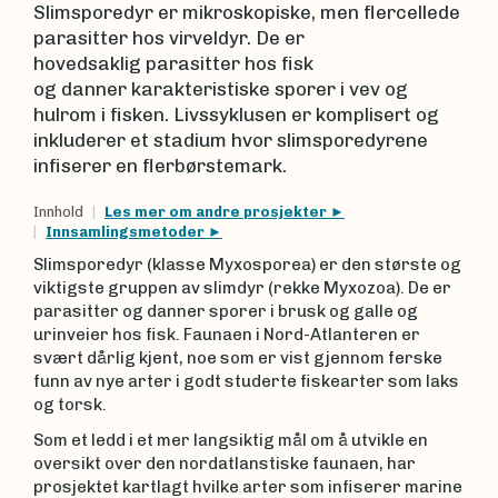
Slimsporedyr er mikroskopiske, men flercellede
parasitter hos virveldyr. De er
hovedsaklig parasitter hos fisk
og danner karakteristiske sporer i vev og
hulrom i fisken. Livssyklusen er komplisert og
inkluderer et stadium hvor slimsporedyrene
infiserer en flerbørstemark.
Innhold
Les mer om andre prosjekter
Innsamlingsmetoder
Slimsporedyr (klasse Myxosporea) er den største og
viktigste gruppen av slimdyr (rekke Myxozoa). De er
parasitter og danner sporer i brusk og galle og
urinveier hos fisk. Faunaen i Nord-Atlanteren er
svært dårlig kjent, noe som er vist gjennom ferske
funn av nye arter i godt studerte fiskearter som laks
og torsk.
Som et ledd i et mer langsiktig mål om å utvikle en
oversikt over den nordatlanstiske faunaen, har
prosjektet kartlagt hvilke arter som infiserer marine