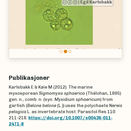
|
Egil Karlsbakk
Previous
Nex
Myxidium oviforme
fra gallevæsken til en torsk
Publikasjoner
Karlsbakk E & Køie M (2012). The marine
myxosporean
Sigmomyxa sphaerica
(Thélohan, 1895)
gen. n., comb. n. (syn.
Myxidium sphaericum
) from
garfish (
Belone belone
(L.)) uses the polychaete
Nereis
pelagica
L. as invertebrate host. Parasitol Res 110:
211-218.
https://doi.org/10.1007/s00436-011-
2471-8