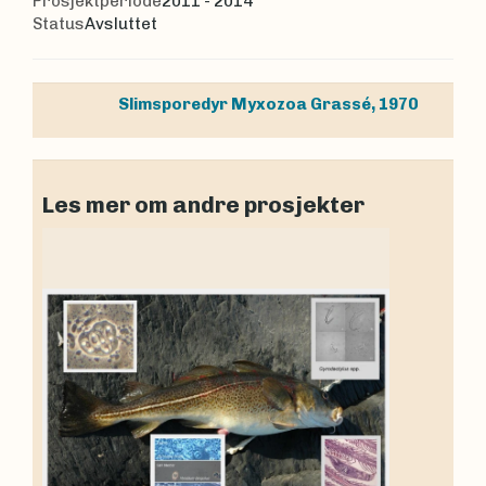
Prosjektperiode
2011 - 2014
Status
Avsluttet
Slimsporedyr
Myxozoa
Grassé, 1970
Les mer om andre prosjekter