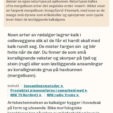
danner en egen naturtype på sjøbunnen. Naturtypen kalles
ofte mergelbunn etter det engelske ordet «maerl». Bildet viser
en fargerik mergelbunn i Kongsfjord i Finnmark, med noen av de
mange små dyrene som kråkeboller og sjøstjerner som typisk
lever blant de løstliggende kalkalgene.
Noen arter av rødalger lagrer kalk i
celleveggene slik at de får et hardt skall med
kalk rundt seg. De mister fargen sin og blir
hvite når de dør. Du finner de som små
korallignende vekster og skorper på fjell og
stein (rugl) eller som løstliggende ansamlinger
av korallignende grus på havbunnen
(mergelbunn).
Innhold
Innsamlingsmetoder
Prosjektet gjennomføres i samarbeid med
NRK TV Nordnytt
NRK radio Troms
Artsbestemmelsen av kalkalger bygger i hovedsak
på form og utseende. Slike morfologiske