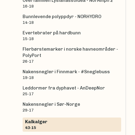
Overfamilien Lysianassoidea - NorAmph 2
16-18
Bunnlevende polyppdyr - NORHYDRO
14-18
Evertebrater på hardbunn
15-18
Flerbørstemarker i norske havneområder -
PolyPort
26-17
Nakensnegler i Finnmark - #Sneglebuss
19-18
Leddormer fra dyphavet - AnDeepNor
25-17
Nakensnegler i Sør-Norge
29-17
Kalkalger
43-15