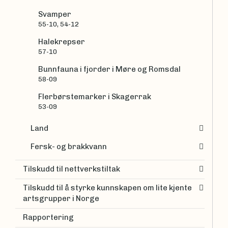
Svamper
55-10, 54-12
Halekrepser
57-10
Bunnfauna i fjorder i Møre og Romsdal
58-09
Flerbørstemarker i Skagerrak
53-09
Land
Fersk- og brakkvann
Tilskudd til nettverkstiltak
Tilskudd til å styrke kunnskapen om lite kjente
artsgrupper i Norge
Rapportering