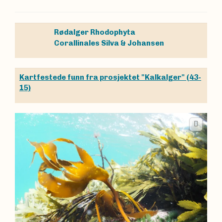
Rødalger
Rhodophyta
Corallinales
Silva & Johansen
Kartfestede funn fra prosjektet "Kalkalger" (43-
15)