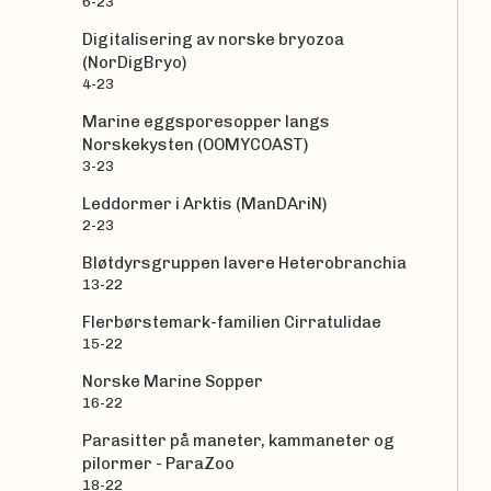
6-23
Digitalisering av norske bryozoa
(NorDigBryo)
4-23
Marine eggsporesopper langs
Norskekysten (OOMYCOAST)
3-23
Leddormer i Arktis (ManDAriN)
2-23
Bløtdyrsgruppen lavere Heterobranchia
13-22
Flerbørstemark-familien Cirratulidae
15-22
Norske Marine Sopper
16-22
Parasitter på maneter, kammaneter og
pilormer - ParaZoo
18-22