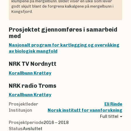
klumpene på mergelbunn. Bildet viser en ulke som lever
godt skjult blant de forgrena kalkalgene på mergelbunn i
Kongsfjord.
Prosjektet gjennomføres i samarbeid
med
Nasjonalt program for kartlegging og overvåking
av biologisk mangfold
NRK TV Nordnytt
Korallbunn Krøttøy
NRK radio Troms
Korallbunn Krøttøy
Prosjektleder
Eli Rinde
Institusjon
Norsk institutt for vannforskning
Full tittel
Prosjektperiode
2016 – 2018
Status
Avsluttet