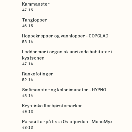
Kammaneter
47-15
Tanglopper
46-15
Hoppekrepser og vannlopper - COPCLAD
53-14
Leddormer i organisk anrikede habitater i
kystsonen
47-14
Rankefotinger
52-14
Småmaneter og kolonimaneter - HYPNO
48-14
Kryptiske flerbørstemarker
49-13
Parasitter på fisk i Oslofjorden - MonoMyx
48-13