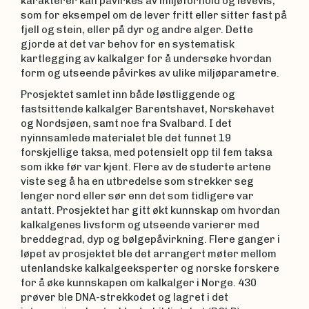
karakterer kan påvirkes av miljøforhold og levevis,
som for eksempel om de lever fritt eller sitter fast på
fjell og stein, eller på dyr og andre alger. Dette
gjorde at det var behov for en systematisk
kartlegging av kalkalger for å undersøke hvordan
form og utseende påvirkes av ulike miljøparametre.
Prosjektet samlet inn både løstliggende og
fastsittende kalkalger Barentshavet, Norskehavet
og Nordsjøen, samt noe fra Svalbard. I det
nyinnsamlede materialet ble det funnet 19
forskjellige taksa, med potensielt opp til fem taksa
som ikke før var kjent. Flere av de studerte artene
viste seg å ha en utbredelse som strekker seg
lenger nord eller sør enn det som tidligere var
antatt. Prosjektet har gitt økt kunnskap om hvordan
kalkalgenes livsform og utseende varierer med
breddegrad, dyp og bølgepåvirkning. Flere ganger i
løpet av prosjektet ble det arrangert møter mellom
utenlandske kalkalgeeksperter og norske forskere
for å øke kunnskapen om kalkalger i Norge. 430
prøver ble DNA-strekkodet og lagret i det