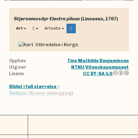
Stjernemosdyr
Electra pilosa
(Linnaeus, 1767)
Art
Artsobs
Opphav
Tine Mathilde Benjaminsen
Utgiver
NTNU Vitenskapsmuseet
Lisens
CC BY-SA 4.0
Bildet i full størrelse
Rediger
(Krever innlogging)