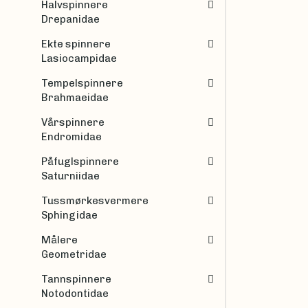
Halvspinnere
Drepanidae
Ekte spinnere
Lasiocampidae
Tempelspinnere
Brahmaeidae
Vårspinnere
Endromidae
Påfuglspinnere
Saturniidae
Tussmørkesvermere
Sphingidae
Målere
Geometridae
Tannspinnere
Notodontidae