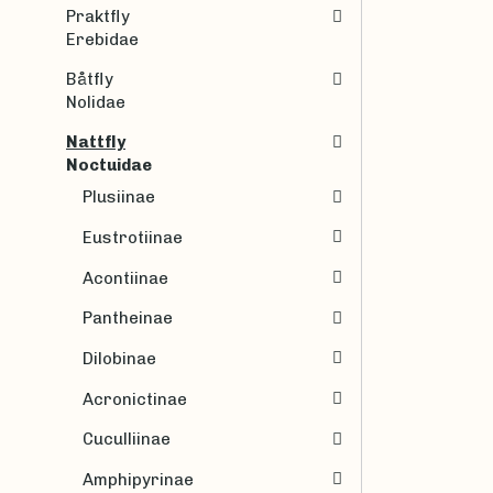
Praktfly
Erebidae
Båtfly
Nolidae
Nattfly
Noctuidae
Plusiinae
Eustrotiinae
Acontiinae
Pantheinae
Dilobinae
Acronictinae
Cuculliinae
Amphipyrinae