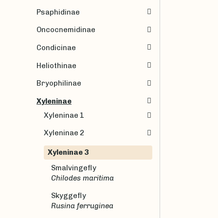
Psaphidinae
Oncocnemidinae
Condicinae
Heliothinae
Bryophilinae
Xyleninae
Xyleninae 1
Xyleninae 2
Xyleninae 3
Smalvingefly
Chilodes maritima
Skyggefly
Rusina ferruginea