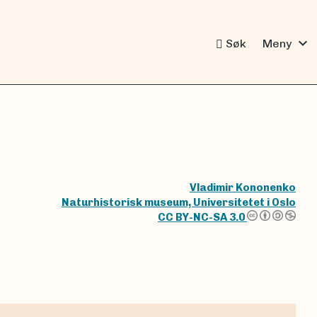
expand_more
Søk
Meny
Vladimir Kononenko
Naturhistorisk museum, Universitetet i Oslo
CC BY-NC-SA 3.0