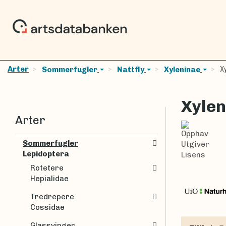
Arter
Xy
Sommerfugler
Nattfly
Xyleninae
Xylen
Arter
Opphav
Sommerfugler
Utgiver
Lepidoptera
Lisens
Rotetere
Hepialidae
Tredrepere
Cossidae
Glassvinger