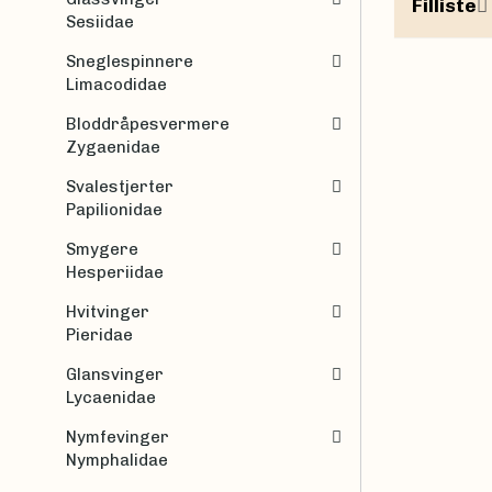
Filliste
Sesiidae
Sneglespinnere
Limacodidae
Bloddråpesvermere
Zygaenidae
Svalestjerter
Papilionidae
Smygere
Hesperiidae
Hvitvinger
Pieridae
Glansvinger
Lycaenidae
Nymfevinger
Nymphalidae