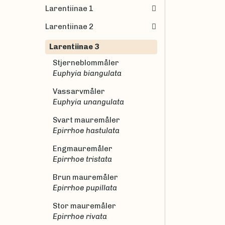
Larentiinae 1
Larentiinae 2
Larentiinae 3
Stjerneblommåler
Euphyia biangulata
Vassarvmåler
Euphyia unangulata
Svart mauremåler
Epirrhoe hastulata
Engmauremåler
Epirrhoe tristata
Brun mauremåler
Epirrhoe pupillata
Stor mauremåler
Epirrhoe rivata