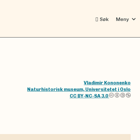
expand_more
Søk
Meny
Vladimir Kononenko
Naturhistorisk museum, Universitetet i Oslo
CC BY-NC-SA 3.0