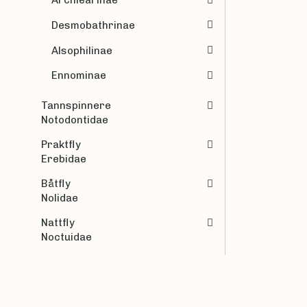
Archiearinae
Desmobathrinae
Alsophilinae
Ennominae
Tannspinnere
Notodontidae
Praktfly
Erebidae
Båtfly
Nolidae
Nattfly
Noctuidae