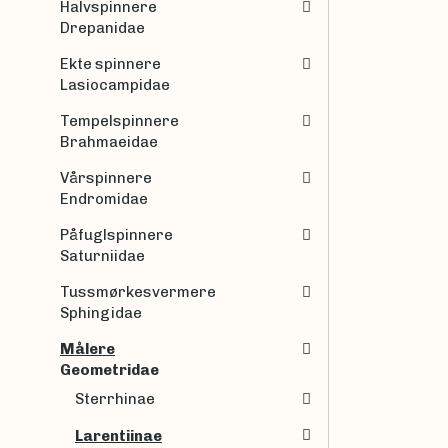
Halvspinnere
Drepanidae
Ekte spinnere
Lasiocampidae
Tempelspinnere
Brahmaeidae
Vårspinnere
Endromidae
Påfuglspinnere
Saturniidae
Tussmørkesvermere
Sphingidae
Målere
Geometridae
Sterrhinae
Larentiinae