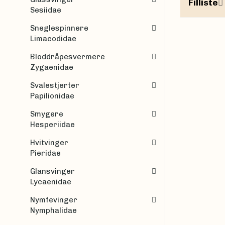
Filliste
Sesiidae
Sneglespinnere
Limacodidae
Bloddråpesvermere
Zygaenidae
Svalestjerter
Papilionidae
Smygere
Hesperiidae
Hvitvinger
Pieridae
Glansvinger
Lycaenidae
Nymfevinger
Nymphalidae