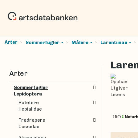
Arter
Sommerfugler
Målere
Larentiinae
Laren
Arter
Opphav
Sommerfugler
Utgiver
Lepidoptera
Lisens
Rotetere
Hepialidae
Tredrepere
Cossidae
Glassvinger