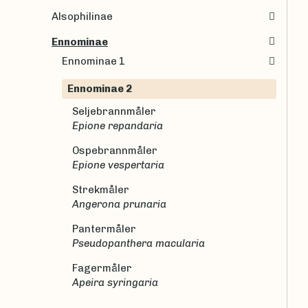
Alsophilinae
Ennominae
Ennominae 1
Ennominae 2
Seljebrannmåler
Epione repandaria
Ospebrannmåler
Epione vespertaria
Strekmåler
Angerona prunaria
Pantermåler
Pseudopanthera macularia
Fagermåler
Apeira syringaria