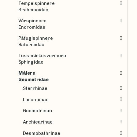
Tempelspinnere
Brahmaeidae
Vårspinnere
Endromidae
Påfuglspinnere
Saturniidae
Tussmørkesvermere
Sphingidae
Målere
Geometridae
Sterrhinae
Larentiinae
Geometrinae
Archiearinae
Desmobathrinae