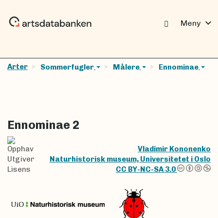
expand_more
Meny
Arter
Sommerfugler
Målere
Ennominae
Ennominae 2
Opphav
Vladimir Kononenko
Utgiver
Naturhistorisk museum, Universitetet i Oslo
Lisens
CC BY-NC-SA 3.0