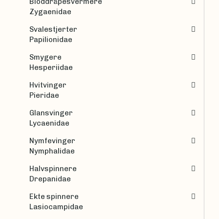
Bloddråpesvermere
Zygaenidae
Svalestjerter
Papilionidae
Smygere
Hesperiidae
Hvitvinger
Pieridae
Glansvinger
Lycaenidae
Nymfevinger
Nymphalidae
Halvspinnere
Drepanidae
Ekte spinnere
Lasiocampidae