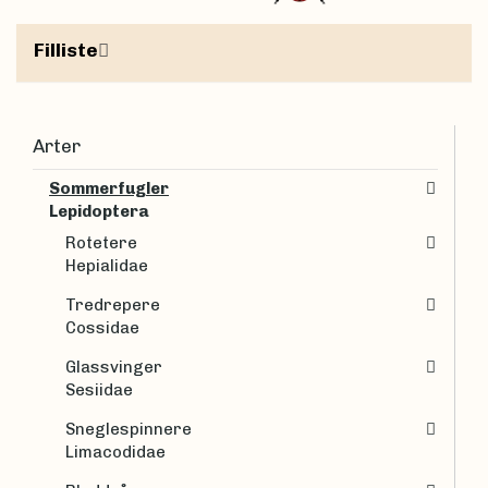
Filliste
Arter
Sommerfugler
Lepidoptera
Rotetere
Hepialidae
Tredrepere
Cossidae
Glassvinger
Sesiidae
Sneglespinnere
Limacodidae