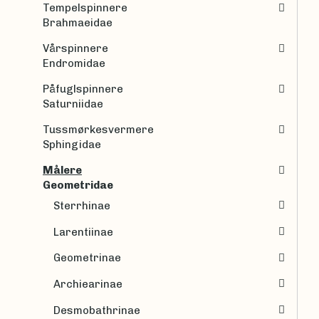
Tempelspinnere
Brahmaeidae
Vårspinnere
Endromidae
Påfuglspinnere
Saturniidae
Tussmørkesvermere
Sphingidae
Målere
Geometridae
Sterrhinae
Larentiinae
Geometrinae
Archiearinae
Desmobathrinae