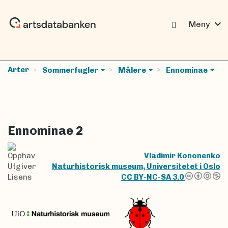
expand_more
Meny
Arter
Sommerfugler
Målere
Ennominae
Ennominae 2
Opphav
Vladimir Kononenko
Utgiver
Naturhistorisk museum, Universitetet i Oslo
Lisens
CC BY-NC-SA 3.0