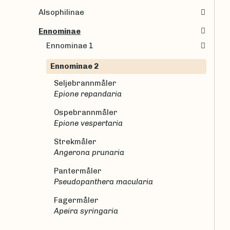
Alsophilinae
Ennominae
Ennominae 1
Ennominae 2
Seljebrannmåler
Epione repandaria
Ospebrannmåler
Epione vespertaria
Strekmåler
Angerona prunaria
Pantermåler
Pseudopanthera macularia
Fagermåler
Apeira syringaria