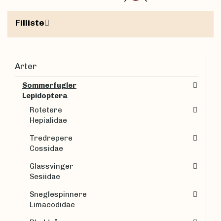
Filliste
Arter
Sommerfugler
Lepidoptera
Rotetere
Hepialidae
Tredrepere
Cossidae
Glassvinger
Sesiidae
Sneglespinnere
Limacodidae