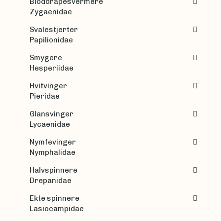
Bloddråpesvermere
Zygaenidae
Svalestjerter
Papilionidae
Smygere
Hesperiidae
Hvitvinger
Pieridae
Glansvinger
Lycaenidae
Nymfevinger
Nymphalidae
Halvspinnere
Drepanidae
Ekte spinnere
Lasiocampidae