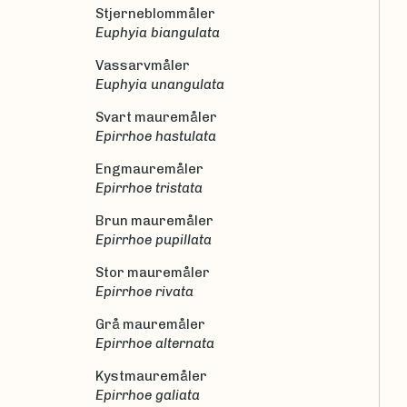
Stjerneblommåler
Euphyia biangulata
Vassarvmåler
Euphyia unangulata
Svart mauremåler
Epirrhoe hastulata
Engmauremåler
Epirrhoe tristata
Brun mauremåler
Epirrhoe pupillata
Stor mauremåler
Epirrhoe rivata
Grå mauremåler
Epirrhoe alternata
Kystmauremåler
Epirrhoe galiata