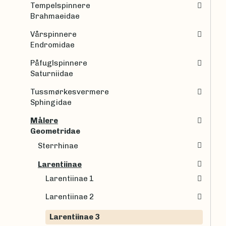
Tempelspinnere
Brahmaeidae
Vårspinnere
Endromidae
Påfuglspinnere
Saturniidae
Tussmørkesvermere
Sphingidae
Målere
Geometridae
Sterrhinae
Larentiinae
Larentiinae 1
Larentiinae 2
Larentiinae 3