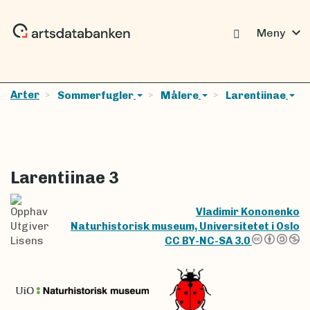
expand_more
Meny
Arter
Sommerfugler
Målere
Larentiinae
Larentiinae 3
Opphav
Vladimir Kononenko
Utgiver
Naturhistorisk museum, Universitetet i Oslo
Lisens
CC BY-NC-SA 3.0