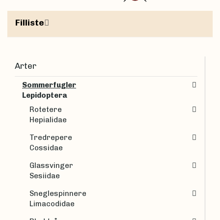
Filliste
Arter
Sommerfugler
Lepidoptera
Rotetere
Hepialidae
Tredrepere
Cossidae
Glassvinger
Sesiidae
Sneglespinnere
Limacodidae