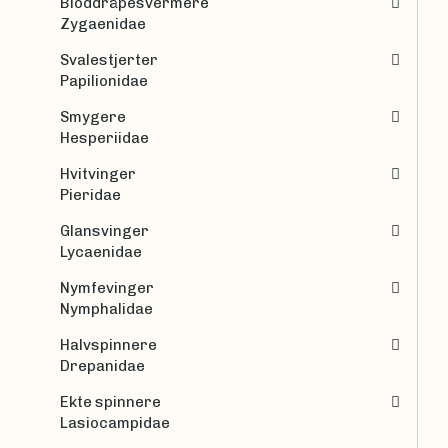
Bloddråpesvermere
Zygaenidae
Svalestjerter
Papilionidae
Smygere
Hesperiidae
Hvitvinger
Pieridae
Glansvinger
Lycaenidae
Nymfevinger
Nymphalidae
Halvspinnere
Drepanidae
Ekte spinnere
Lasiocampidae