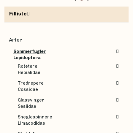
Filliste
Arter
Sommerfugler
Lepidoptera
Rotetere
Hepialidae
Tredrepere
Cossidae
Glassvinger
Sesiidae
Sneglespinnere
Limacodidae