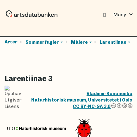
expand_more
Meny
Arter
Sommerfugler
Målere
Larentiinae
Larentiinae 3
Opphav
Vladimir Kononenko
Utgiver
Naturhistorisk museum, Universitetet i Oslo
Lisens
CC BY-NC-SA 3.0