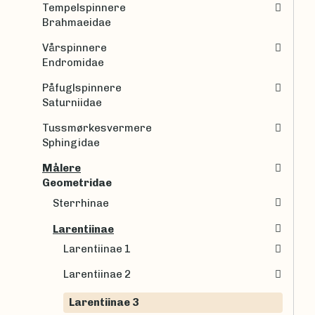
Tempelspinnere
Brahmaeidae
Vårspinnere
Endromidae
Påfuglspinnere
Saturniidae
Tussmørkesvermere
Sphingidae
Målere
Geometridae
Sterrhinae
Larentiinae
Larentiinae 1
Larentiinae 2
Larentiinae 3