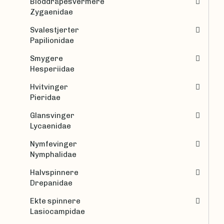
Bloddråpesvermere
Zygaenidae
Svalestjerter
Papilionidae
Smygere
Hesperiidae
Hvitvinger
Pieridae
Glansvinger
Lycaenidae
Nymfevinger
Nymphalidae
Halvspinnere
Drepanidae
Ekte spinnere
Lasiocampidae