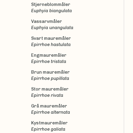
Stjerneblommåler
Euphyia biangulata
Vassarvmåler
Euphyia unangulata
Svart mauremåler
Epirrhoe hastulata
Engmauremåler
Epirrhoe tristata
Brun mauremåler
Epirrhoe pupillata
Stor mauremåler
Epirrhoe rivata
Grå mauremåler
Epirrhoe alternata
Kystmauremåler
Epirrhoe galiata