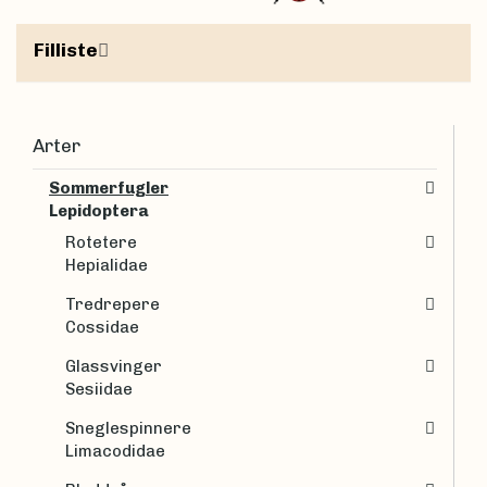
Filliste
Arter
Sommerfugler
Lepidoptera
Rotetere
Hepialidae
Tredrepere
Cossidae
Glassvinger
Sesiidae
Sneglespinnere
Limacodidae