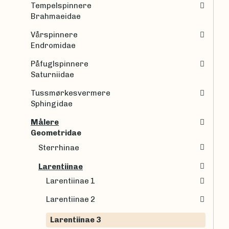
Tempelspinnere
Brahmaeidae
Vårspinnere
Endromidae
Påfuglspinnere
Saturniidae
Tussmørkesvermere
Sphingidae
Målere
Geometridae
Sterrhinae
Larentiinae
Larentiinae 1
Larentiinae 2
Larentiinae 3