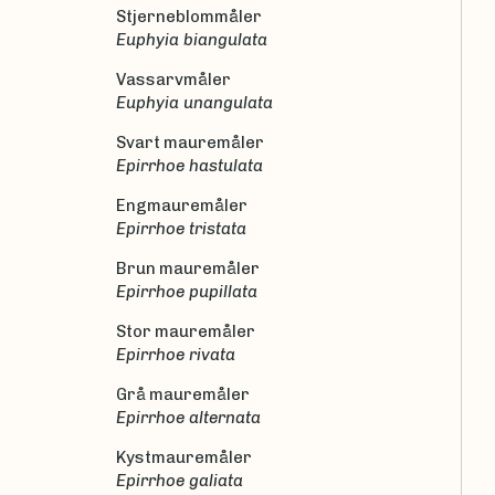
Stjerneblommåler
Euphyia biangulata
Vassarvmåler
Euphyia unangulata
Svart mauremåler
Epirrhoe hastulata
Engmauremåler
Epirrhoe tristata
Brun mauremåler
Epirrhoe pupillata
Stor mauremåler
Epirrhoe rivata
Grå mauremåler
Epirrhoe alternata
Kystmauremåler
Epirrhoe galiata