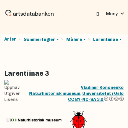
expand_more
Meny
Arter
Sommerfugler
Målere
Larentiinae
Larentiinae 3
Opphav
Vladimir Kononenko
Utgiver
Naturhistorisk museum, Universitetet i Oslo
Lisens
CC BY-NC-SA 3.0