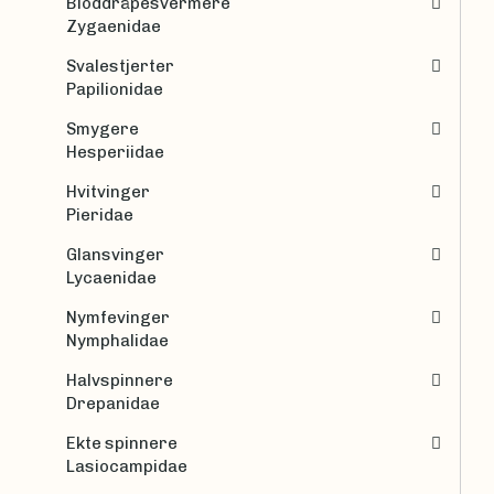
Bloddråpesvermere
Zygaenidae
Svalestjerter
Papilionidae
Smygere
Hesperiidae
Hvitvinger
Pieridae
Glansvinger
Lycaenidae
Nymfevinger
Nymphalidae
Halvspinnere
Drepanidae
Ekte spinnere
Lasiocampidae