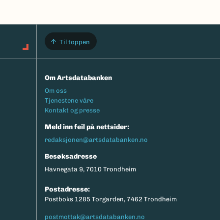
Til toppen
Om Artsdatabanken
Footermeny
Om oss
Tjenestene våre
Kontakt og presse
Meld inn feil på nettsider:
redaksjonen@artsdatabanken.no
Besøksadresse
Havnegata 9, 7010 Trondheim
Postadresse:
Postboks 1285 Torgarden, 7462 Trondheim
postmottak@artsdatabanken.no