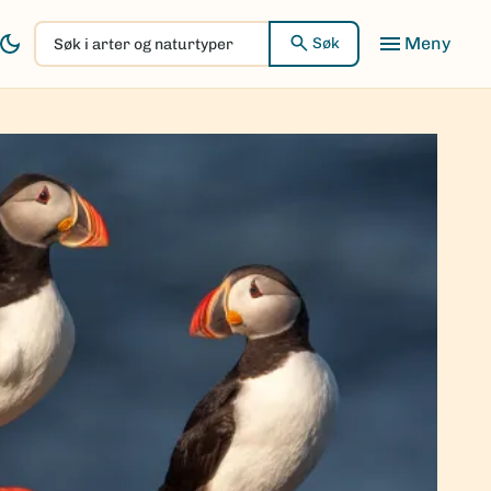
Søk
Søk
i
arter
og
naturtyper