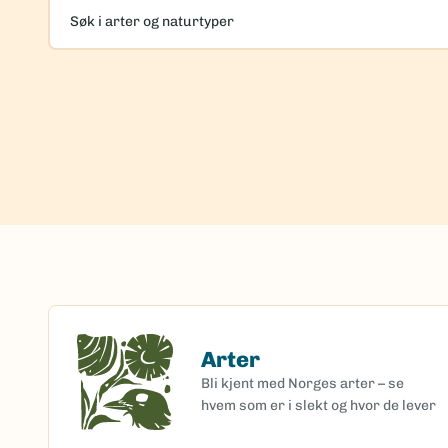
Søk
i
arter
og
naturtyper
Arter
Arter
Bli kjent med Norges arter – se
hvem som er i slekt og hvor de lever