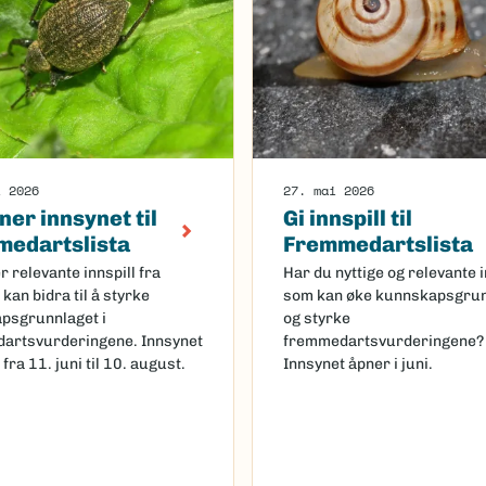
i 2026
27. mai 2026
ner innsynet til
Gi innspill til
edartslista
Fremmedartslista
r relevante innspill fra
Har du nyttige og relevante i
kan bidra til å styrke
som kan øke kunnskapsgrun
psgrunnlaget i
og styrke
artsvurderingene. Innsynet
fremmedartsvurderingene?
 fra 11. juni til 10. august.
Innsynet åpner i juni.