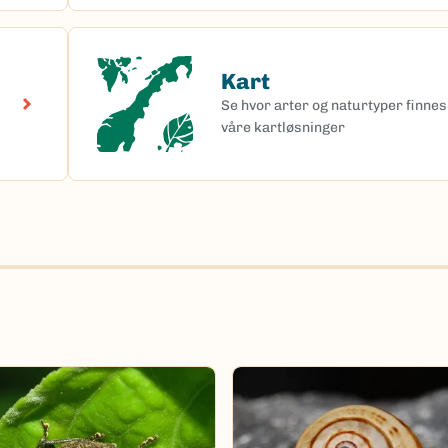
Kart
Kart
Se hvor arter og naturtyper finnes 
våre kartløsninger