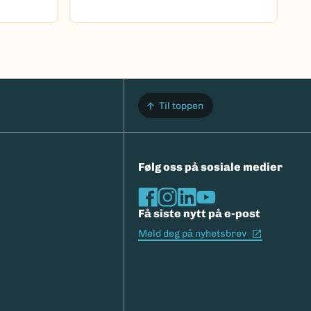
Til toppen
Følg oss på sosiale medier
Få siste nytt på e-post
(Ekstern l
Meld deg på nyhetsbrev