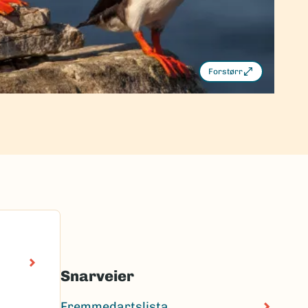
Forstørr
Snarveier
Fremmedartslista