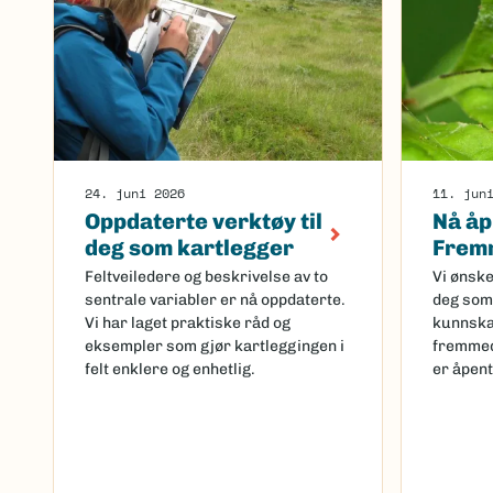
24. juni 2026
11. jun
Oppdaterte verktøy til
Nå åp
deg som kartlegger
Fremm
Feltveiledere og beskrivelse av to
Vi ønske
sentrale variabler er nå oppdaterte.
deg som 
Vi har laget praktiske råd og
kunnska
eksempler som gjør kartleggingen i
fremmed
felt enklere og enhetlig.
er åpent