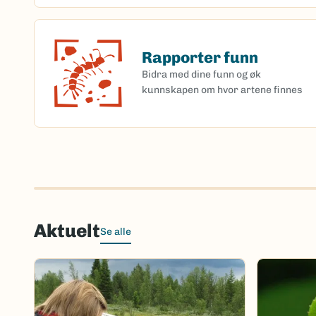
Rapporter funn
Rapporter funn
Bidra med dine funn og øk
kunnskapen om hvor artene finnes
Aktuelt
Se alle