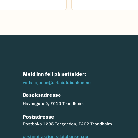
n
Meld inn feil på nettsider:
redaksjonen@artsdatabanken.no
Besøksadresse
Havnegata 9, 7010 Trondheim
Postadresse:
Postboks 1285 Torgarden, 7462 Trondheim
postmottak@artsdatabanken.no