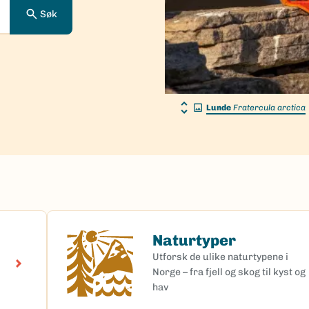
Søk
Lunde
Fratercula arctica
Naturtyper
Naturtyper
Utforsk de ulike naturtypene i
Norge – fra fjell og skog til kyst og
hav