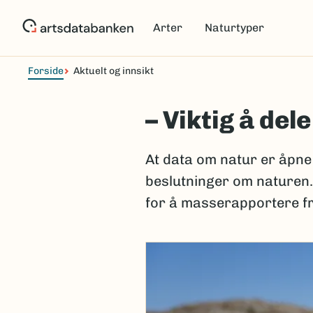
Hopp
til
Arter
Naturtyper
hovedinnhold
Forside
Aktuelt og innsikt
– Viktig å del
At data om natur er åpne 
beslutninger om naturen.
for å masserapportere fr