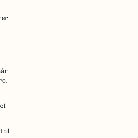
rer
når
re.
et
 til