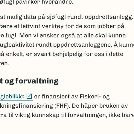
øfugl påvirker hverandre.
st mulig data på sjøfugl rundt oppdrettsanlegg.
være et lettvint verktøy for de som jobber på
e fugl. Men vi ønsker også at alle skal kunne
fugleaktivitet rundt oppdrettsanleggene. Å kunn
å enkelt, er svært behjelpelig for oss i dette
ven.
ft og forvaltning
(Ekstern lenke)
gleblikk»
er finansiert av Fiskeri- og
ningsfinansiering (FHF). De håper bruken av
a til viktig kunnskap til forvaltningen, ikke bar