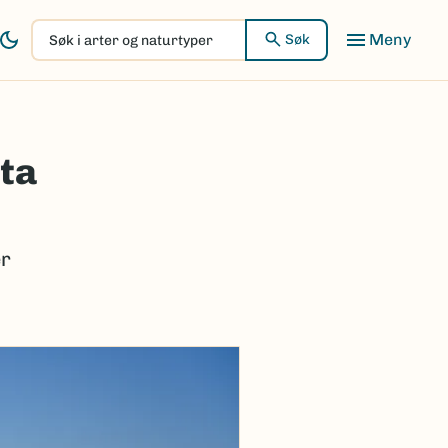
Søk
Søk
i
arter
og
naturtyper
ata
er