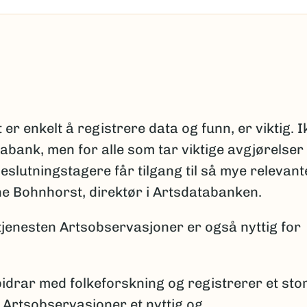
et er enkelt å registrere data og funn, er viktig. 
abank, men for alle som tar viktige avgjørelser
beslutningstagere får tilgang til så mye relevant
ne Bohnhorst, direktør i Artsdatabanken.
tjenesten Artsobservasjoner er også nyttig for
idrar med folkeforskning og registrerer et sto
r Artsobservasjoner et nyttig og