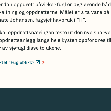
rdan oppdrett påvirker fugl er avgjørende båd
altning og oppdretterne. Målet er å ta vare på
enate Johansen, fagsjef havbruk i FHF.
 skal oppdrettsnæringen teste ut den nye snarve
ppdrettsanlegg langs hele kysten oppfordres til
av sjøfugl disse to ukene.
ktet «Fugleblikk»