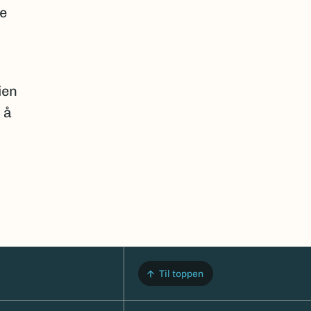
e
ien
 å
Til toppen