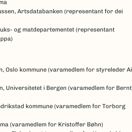
ima
ssen, Artsdatabanken (representant for dei
ruks- og matdepartementet (representant
uppa)
n, Oslo kommune (varamedlem for styreleder A
, Universitetet i Bergen (varamedlem for Bernt
redrikstad kommune (varamedlem for Torborg
ima (varamedlem for Kristoffer Bøhn)