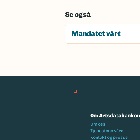
Se også
Mandatet vårt
Om Artsdatabanke
Footermeny
Om oss
Tjenestene våre
Kontakt og presse