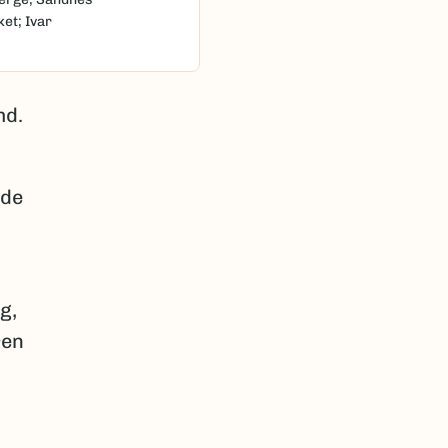
et; Ivar
md.
nde
g,
ren