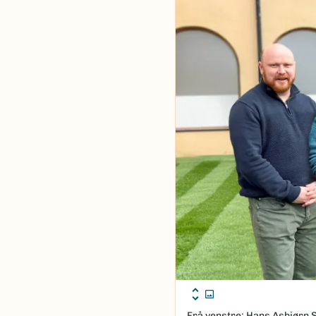
Frå venstre: Hans Asbjørn 