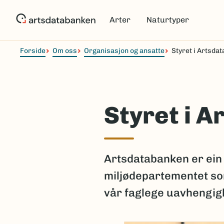
Hopp
til
Arter
Naturtyper
hovedinnhold
Forside
Om oss
Organisasjon og ansatte
Styret i Artsda
Styret i 
Artsdatabanken er ein 
miljødepartementet som
vår faglege uavhengigh