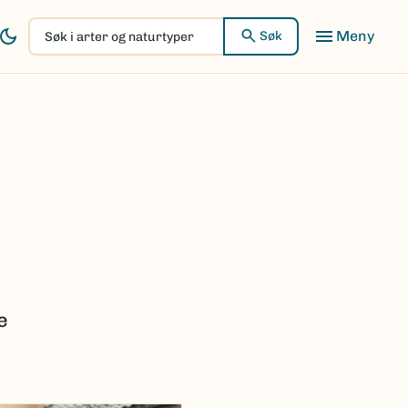
Søk
Søk
i
arter
og
naturtyper
e