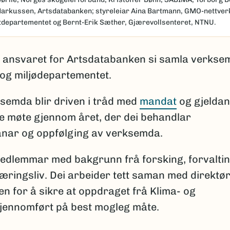
arkussen, Artsdatabanken; styreleiar Aina Bartmann, GMO-nettverk
departementet og Bernt-Erik Sæther, Gjærevollsenteret, NTNU.
a ansvaret for Artsdatabanken si samla verkse
 og miljødepartementet.
ksemda blir driven i tråd med
mandat
og gjelda
ge møte gjennom året, der dei behandlar
anar og oppfølging av verksemda.
edlemmar med bakgrunn frå forsking, forvaltin
æringsliv. Dei arbeider tett saman med direktø
en for å sikre at oppdraget frå Klima- og
gjennomført på best mogleg måte.