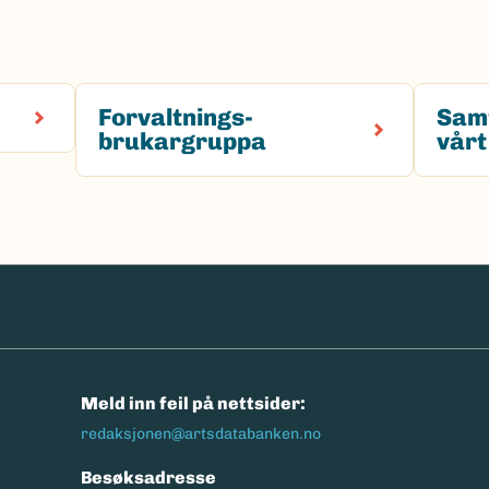
Forvaltnings-
Sam
brukargruppa
vårt
n
Meld inn feil på nettsider:
redaksjonen@artsdatabanken.no
Besøksadresse