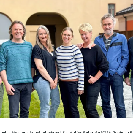
Sørlie, Norges skogeierforbund; Kristoffer Bøhn, SABIMA; Torborg 