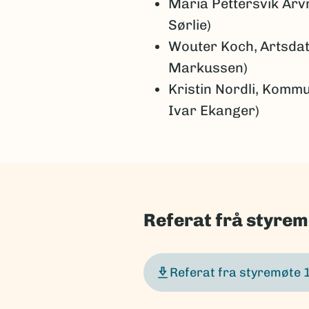
Maria Pettersvik Arv
Sørlie)
Wouter Koch,
Artsda
Markussen)
Kristin Nordli, Komm
Ivar Ekanger)
Referat frå styre
Referat fra styremøte 