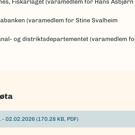
nes, Fiskarlaget (varamedlem for Hans Asbjørn
tabanken (varamedlem for Stine Svalheim
unal- og distriktsdepartementet (varamedlem fo
møta
1 - 02.02.2026
(170.28 KB, PDF)