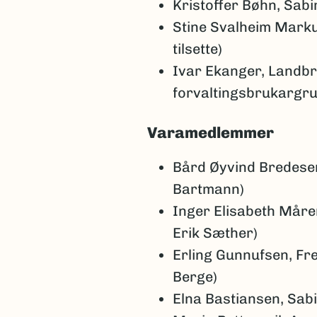
Kristoffer Bøhn, Sab
Stine Svalheim Marku
tilsette)
Ivar Ekanger, Landb
forvaltingsbrukargr
Varamedlemmer
Bård Øyvind Bredese
Bartmann)
Inger Elisabeth Måren
Erik Sæther)
Erling Gunnufsen, F
Berge)
Elna Bastiansen, Sab