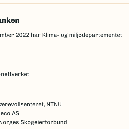
banken
ember 2022 har Klima- og miljødepartementet
nettverket
jærevollsenteret, NTNU
reco AS
 Norges Skogeierforbund