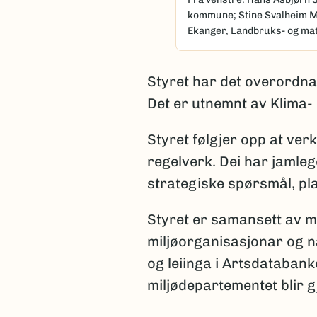
kommune; Stine Svalheim M
Ekanger, Landbruks- og mat
Styret har det overordn
Det er utnemnt av Klima-
Styret følgjer opp at ver
regelverk. Dei har jamle
strategiske spørsmål, pl
Styret er samansett av m
miljøorganisasjonar og n
og leiinga i Artsdatabank
miljødepartementet blir 