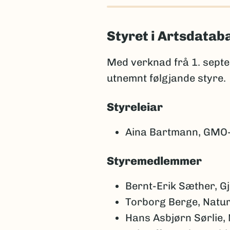
Styret i Artsdata
Med verknad frå 1. sept
utnemnt følgjande styre.
Styreleiar
Aina Bartmann, GMO-
Styremedlemmer
Bernt-Erik Sæther, G
Torborg Berge, Natu
Hans Asbjørn Sørlie,