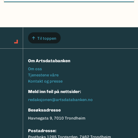
Til toppen
Om Artsdatabanken
Footermeny
Om oss
Tjenestene våre
Kontakt og presse
Meld inn feil på nettsider:
redaksjonen@artsdatabanken.no
Besøksadresse
Havnegata 9, 7010 Trondheim
Postadresse:
Postboks 1285 Torgarden, 7462 Trondheim