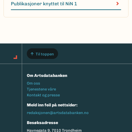
Publikasjoner knyttet til NiN 1
Til toppen
Om Artsdatabanken
Footermeny
Om oss
Tjenestene våre
Kontakt og presse
Meld inn feil på nettsider:
redaksjonen@artsdatabanken.no
Besøksadresse
Havnegata 9, 7010 Trondheim