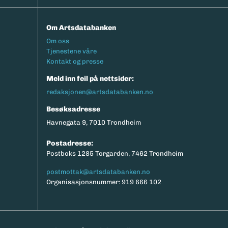
Om Artsdatabanken
Footermeny
Om oss
Tjenestene våre
Kontakt og presse
Meld inn feil på nettsider:
redaksjonen@artsdatabanken.no
Besøksadresse
Havnegata 9, 7010 Trondheim
Postadresse:
Postboks 1285 Torgarden, 7462 Trondheim
postmottak@artsdatabanken.no
Organisasjonsnummer: 919 666 102