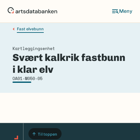
Hopp
til
hovedinnhold
Fast elvebunn
Kartleggingsenhet
Svært kalkrik fastbunn
i klar elv
OA01-M050-05
Til toppen