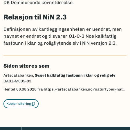
DK Dominerende kornstørrelse.
Relasjon til NiN 2.3
Definisjonen av kartleggingsenheten er uendret, men
navnet er endret og tilsvarer O1-C-3 Noe kalkfattig
fastbunn i klar og roligflytende elv i NiN versjon 2.3.
Siden siteres som
Artsdatabanken,
Svært kalkfattig fastbunn i klar og rolig elv
OA01-M005-03
Hentet
06.08.2026
fra https://artsdatabanken.no/naturtyper/natur-i-norge/NiN-3.0-T-C-PE-NA-MB-OA01-M005-03/beskrivelse
Kopier sitering