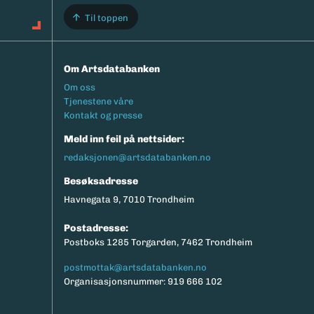
Til toppen
Om Artsdatabanken
Footermeny
Om oss
Tjenestene våre
Kontakt og presse
Meld inn feil på nettsider:
redaksjonen@artsdatabanken.no
Besøksadresse
Havnegata 9, 7010 Trondheim
Postadresse:
Postboks 1285 Torgarden, 7462 Trondheim
postmottak@artsdatabanken.no
Organisasjonsnummer: 919 666 102