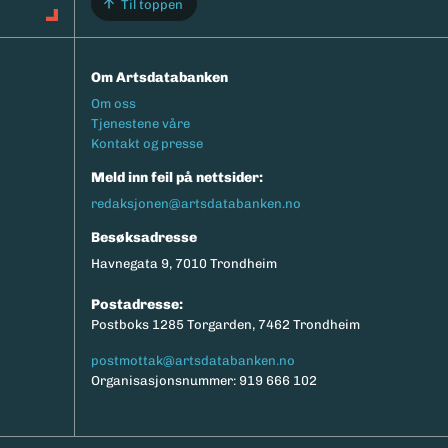
Til toppen
Om Artsdatabanken
Footermeny
Om oss
Tjenestene våre
Kontakt og presse
Meld inn feil på nettsider:
redaksjonen@artsdatabanken.no
Besøksadresse
Havnegata 9, 7010 Trondheim
Postadresse:
Postboks 1285 Torgarden, 7462 Trondheim
postmottak@artsdatabanken.no
Organisasjonsnummer: 919 666 102