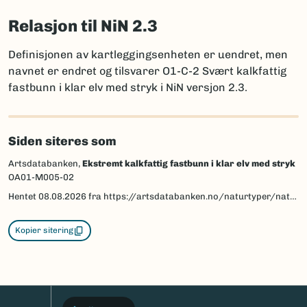
Relasjon til NiN 2.3
Definisjonen av kartleggingsenheten er uendret, men
navnet er endret og tilsvarer O1-C-2 Svært kalkfattig
fastbunn i klar elv med stryk i NiN versjon 2.3.
Siden siteres som
Artsdatabanken,
Ekstremt kalkfattig fastbunn i klar elv med stryk
OA01-M005-02
Hentet
08.08.2026
fra https://artsdatabanken.no/naturtyper/natur-i-norge/NiN-3.0-T-C-PE-NA-MB-OA01-M005-02/beskrivelse
Kopier sitering