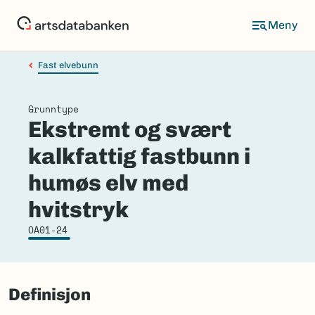
Hopp
til
hovedinnhold
Fast elvebunn
Grunntype
Ekstremt og svært
kalkfattig fastbunn i
humøs elv med
hvitstryk
OA01-24
Definisjon