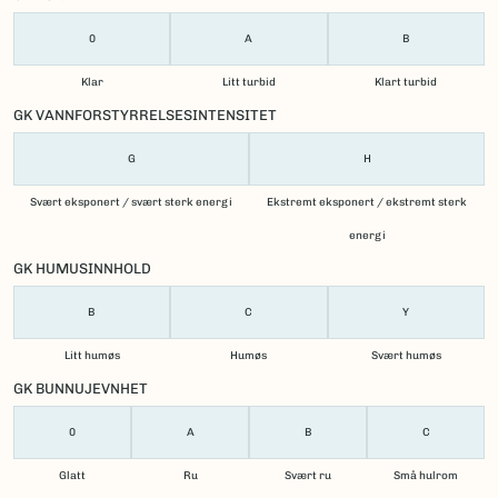
0
A
B
Klar
Litt turbid
Klart turbid
GK VANNFORSTYRRELSESINTENSITET
G
H
Svært eksponert / svært sterk energi
Ekstremt eksponert / ekstremt sterk
energi
GK HUMUSINNHOLD
B
C
Y
Litt humøs
Humøs
Svært humøs
GK BUNNUJEVNHET
0
A
B
C
Glatt
Ru
Svært ru
Små hulrom