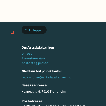
Til toppen
Om Artsdatabanken
Footermeny
Om oss
Tjenestene våre
Kontakt og presse
Meld inn feil på nettsider:
redaksjonen@artsdatabanken.no
Besøksadresse
Havnegata 9, 7010 Trondheim
Postadresse:
Postboks 1285 Torgarden, 7462 Trondheim