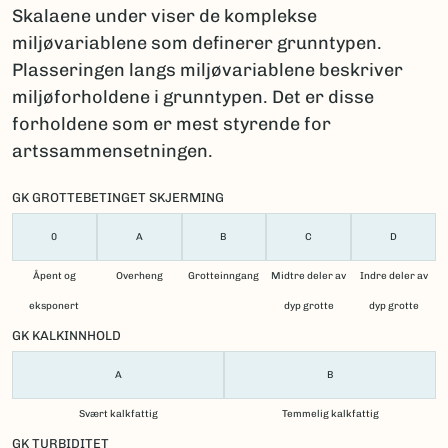
Skalaene under viser de komplekse
miljøvariablene som definerer grunntypen.
Plasseringen langs miljøvariablene beskriver
miljøforholdene i grunntypen. Det er disse
forholdene som er mest styrende for
artssammensetningen.
GK GROTTEBETINGET SKJERMING
0
A
B
C
D
Åpent og
Overheng
Grotteinngang
Midtre deler av
Indre deler av
eksponert
dyp grotte
dyp grotte
GK KALKINNHOLD
A
B
Svært kalkfattig
Temmelig kalkfattig
GK TURBIDITET