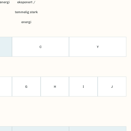
 energi
eksponert /
temmelig sterk
energi
C
Y
G
H
I
J