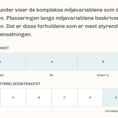
under viser de komplekse miljøvariablene som 
. Plasseringen langs miljøvariablene beskriver
n. Det er disse forholdene som er mest styrend
ensetningen.
NHET
0
A
B
att
Ru
Svært ru
TYRRELSESINTENSITET
A
B
C
D
E
Litt eksp