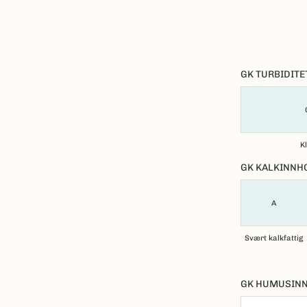
GK TURBIDITE
K
GK KALKINNH
A
Svært kalkfattig
GK HUMUSIN