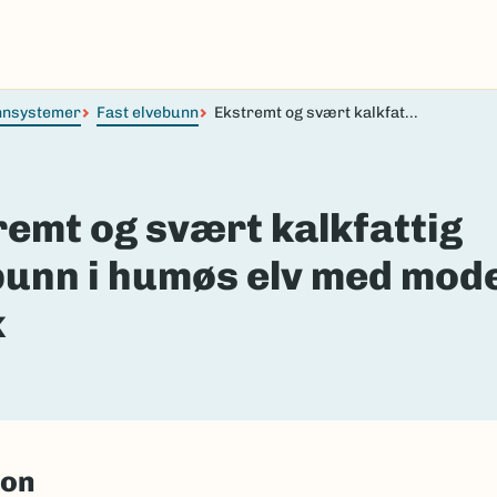
nnsystemer
Fast elvebunn
Ekstremt og svært kalkfat...
remt og svært kalkfattig
bunn i humøs elv med mod
k
jon