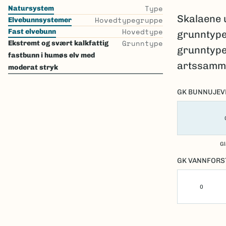
Type
Natursystem
Skalaene 
Hovedtypegruppe
Elvebunnsystemer
Hovedtype
Fast elvebunn
grunntypen
Grunntype
Ekstremt og svært kalkfattig
grunntype
fastbunn i humøs elv med
artssamm
moderat stryk
GK BUNNUJEV
Gl
GK VANNFORS
0