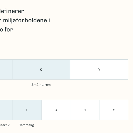
definerer
 miljøforholdene i
e for
C
Y
Små hulrom
F
G
H
Y
onert /
Temmelig