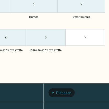
C
Y
Humøs
Svært humøs
C
D
Y
eler av dyp grotte
Indre deler av dyp grotte
Til toppen