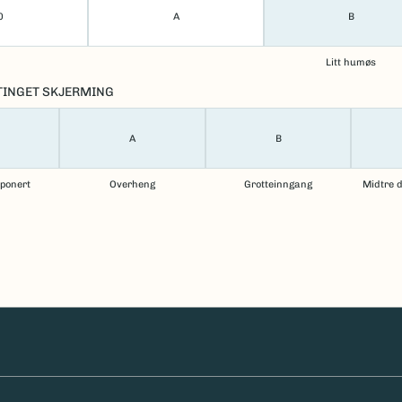
0
A
B
Litt humøs
TINGET SKJERMING
A
B
sponert
Overheng
Grotteinngang
Midtre d