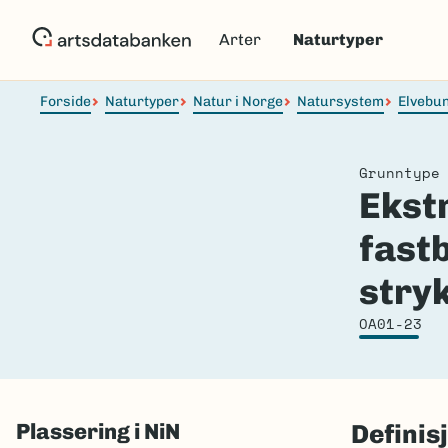
Hopp
til
Arter
Naturtyper
hovedinnhold
Forside
Naturtyper
Natur i Norge
Natursystem
Elvebu
Grunntype
Ekst
fast
stry
OA01-23
Plassering i NiN
Definis