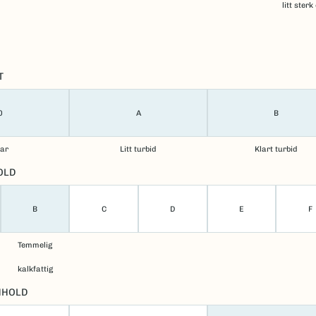
litt sterk
T
0
A
B
lar
Litt turbid
Klart turbid
OLD
B
C
D
E
F
Temmelig
kalkfattig
NHOLD