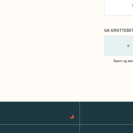
GK GROTTEBE
0
Åpent og ek