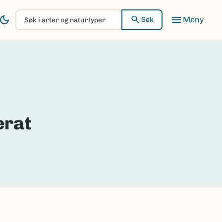
Søk
Søk
i
arter
og
naturtyper
erat