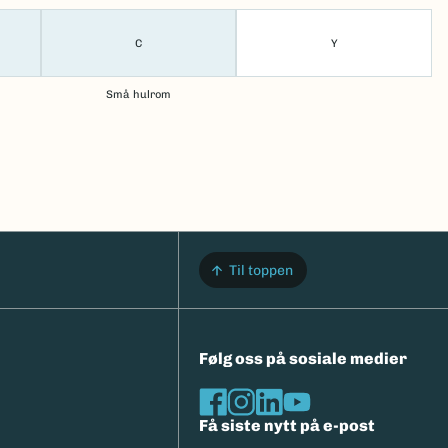
C
Y
Små hulrom
Til toppen
Følg oss på sosiale medier
Få siste nytt på e-post