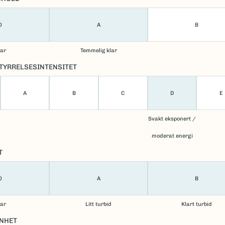
0
A
B
lar
Temmelig klar
TYRRELSESINTENSITET
A
B
C
D
E
Svakt eksponert /
moderat energi
T
0
A
B
lar
Litt turbid
Klart turbid
NHET