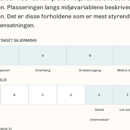
. Plasseringen langs miljøvariablene beskriver
n. Det er disse forholdene som er mest styrend
ensetningen.
TINGET SKJERMING
A
B
sponert
Overheng
Grotteinngang
Midtre d
OLD
B
C
D
E
F
Sterkt
Litt ka
intermediær
NHOLD