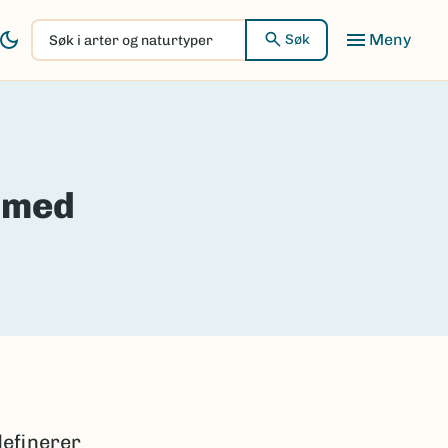
Søk
Søk
i
arter
og
naturtyper
v med
definerer