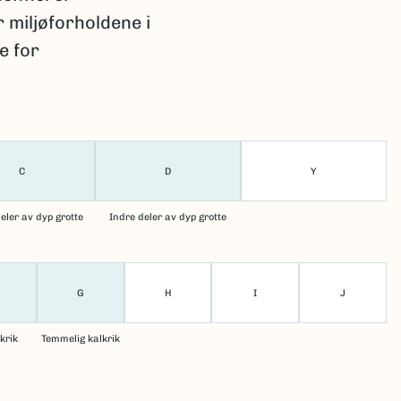
 miljøforholdene i
e for
C
D
Y
eler av dyp grotte
Indre deler av dyp grotte
G
H
I
J
lkrik
Temmelig kalkrik