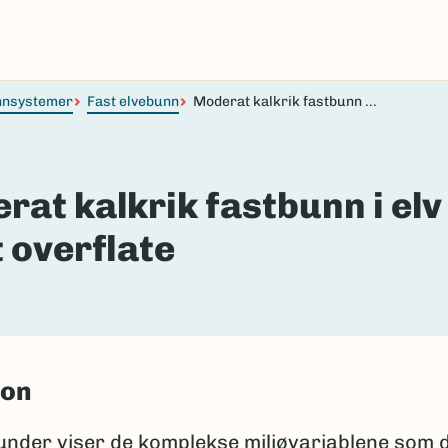
nnsystemer
Fast elvebunn
Moderat kalkrik fastbunn ...
rat kalkrik fastbunn i el
 overflate
jon
under viser de komplekse miljøvariablene som 