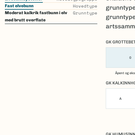
Hovedtype
Fast elvebunn
grunntypen
Grunntype
Moderat kalkrik fastbunn i elv
grunntype
med brutt overflate
artssamm
GK GROTTEBE
0
Åpent og ek
GK KALKINNH
A
GK HUMUSIN