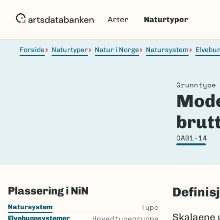
Hopp
til
Arter
Naturtyper
hovedinnhold
Forside
Naturtyper
Natur i Norge
Natursystem
Elvebu
Grunntype
Mode
brutt
OA01-14
Plassering i NiN
Definis
Type
Natursystem
Skalaene 
Hovedtypegruppe
Elvebunnsystemer