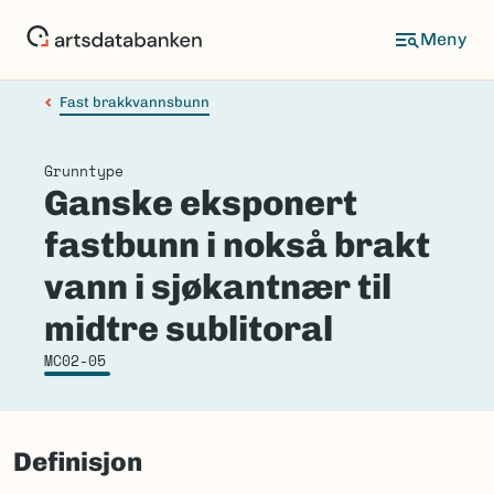
Hopp
til
hovedinnhold
Fast brakkvannsbunn
Grunntype
Ganske eksponert
fastbunn i nokså brakt
vann i sjøkantnær til
midtre sublitoral
MC02-05
Definisjon