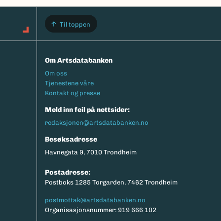
Til toppen
Om Artsdatabanken
Footermeny
Om oss
Tjenestene våre
Kontakt og presse
Meld inn feil på nettsider:
redaksjonen@artsdatabanken.no
Besøksadresse
Havnegata 9, 7010 Trondheim
Postadresse:
Postboks 1285 Torgarden, 7462 Trondheim
postmottak@artsdatabanken.no
Organisasjonsnummer: 919 666 102