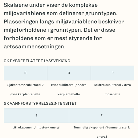
Skalaene under viser de komplekse
miljøvariablene som definerer grunntypen.
Plasseringen langs miljøvariablene beskriver
miljøforholdene i grunntypen. Det er disse
forholdene som er mest styrende for
artssammensetningen.
GK DYBDERELATERT LYSSVEKKING
B
C
D
Sjøkantnær sublittoral /
Øvre sublittoral / nedre
Midtre sublittoral / øvre
øvre karplantebelte
karplantebelte
mosebelte
GK VANNFORSTYRRELSESINTENSITET
E
F
Litt eksponert / litt sterk energi
Temmelig eksponert / temmelig sterk
energi