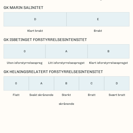
GK MARIN SALINITET
D
E
Klart brakt
Brakt
GK ISBETINGET FORSTYRRELSESINTENSITET
0
A
B
Uten isforstyrrelsespreg
Litt isforstyrrelsespreget
Klart isforstyrrelsespreget
GK HELNINGSRELATERT FORSTYRRELSESINTENSITET
0
A
B
C
D
Flatt
Svakt skrånende
Sterkt
Bratt
Svært bratt
skrånende