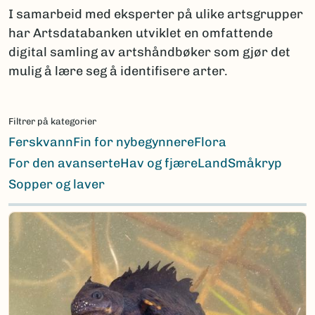
I samarbeid med eksperter på ulike artsgrupper
har Artsdatabanken utviklet en omfattende
digital samling av artshåndbøker som gjør det
mulig å lære seg å identifisere arter.
Filtrer på kategorier
Ferskvann
Fin for nybegynnere
Flora
For den avanserte
Hav og fjære
Land
Småkryp
Sopper og laver