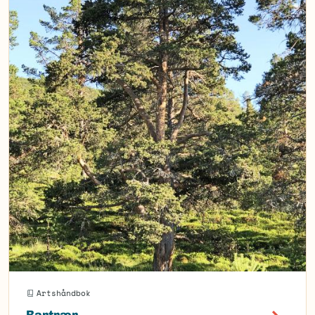
Artshåndbok
Bartrær