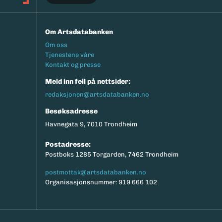
Om Artsdatabanken
Footermeny
Om oss
Tjenestene våre
Kontakt og presse
Meld inn feil på nettsider:
redaksjonen@artsdatabanken.no
Besøksadresse
Havnegata 9, 7010 Trondheim
Postadresse:
Postboks 1285 Torgarden, 7462 Trondheim
postmottak@artsdatabanken.no
Organisasjonsnummer: 919 666 102