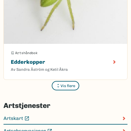
Artshåndbok
Edderkopper
Av Sandra Åström og Ketil Åkra
Vis flere
Sider
Artstjenester
Artskart
(Ekstern lenke)
Artsobservasjoner