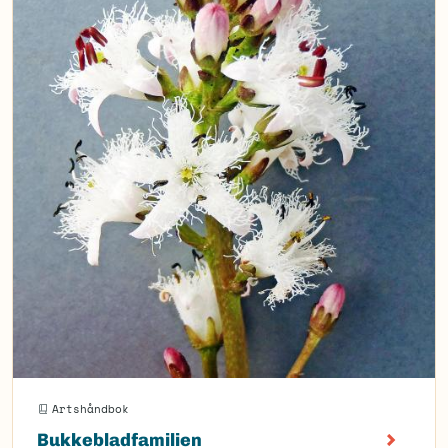
Artshåndbok
Bukkebladfamilien