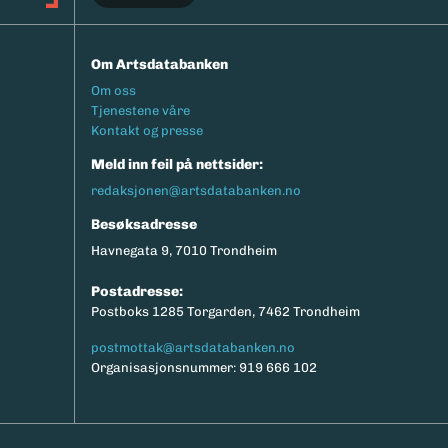
Om Artsdatabanken
Footermeny
Om oss
Tjenestene våre
Kontakt og presse
Meld inn feil på nettsider:
redaksjonen@artsdatabanken.no
Besøksadresse
Havnegata 9, 7010 Trondheim
Postadresse:
Postboks 1285 Torgarden, 7462 Trondheim
postmottak@artsdatabanken.no
Organisasjonsnummer: 919 666 102