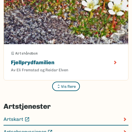
Artshåndbok
Fjellprydfamilien
Av Eli Fremstad og Reidar Elven
Vis flere
Sider
Artstjenester
Artskart
(Ekstern lenke)
Artsobservasjoner