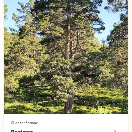
Artshåndbok
Bartrær