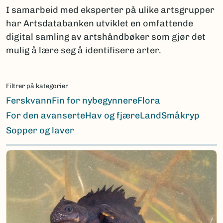
I samarbeid med eksperter på ulike artsgrupper
har Artsdatabanken utviklet en omfattende
digital samling av artshåndbøker som gjør det
mulig å lære seg å identifisere arter.
Filtrer på kategorier
Ferskvann
Fin for nybegynnere
Flora
For den avanserte
Hav og fjære
Land
Småkryp
Sopper og laver