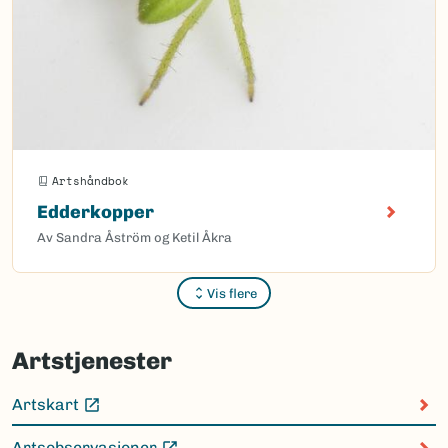
Artshåndbok
Edderkopper
Av Sandra Åström og Ketil Åkra
Vis flere
Sider
Artstjenester
Artskart
(Ekstern lenke)
Artsobservasjoner