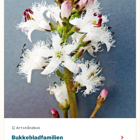
Artshåndbok
Bukkebladfamilien