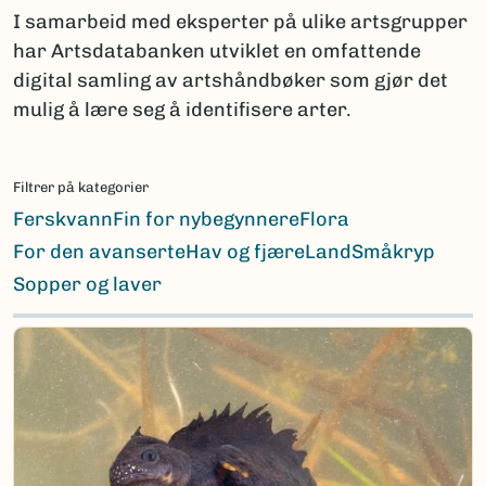
I samarbeid med eksperter på ulike artsgrupper
har Artsdatabanken utviklet en omfattende
digital samling av artshåndbøker som gjør det
mulig å lære seg å identifisere arter.
Filtrer på kategorier
Ferskvann
Fin for nybegynnere
Flora
For den avanserte
Hav og fjære
Land
Småkryp
Sopper og laver