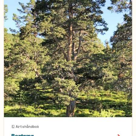
Artshåndbok
Bartrær