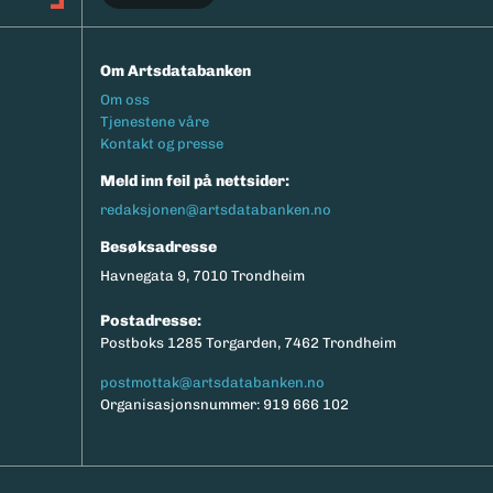
Om Artsdatabanken
Footermeny
Om oss
Tjenestene våre
Kontakt og presse
Meld inn feil på nettsider:
redaksjonen@artsdatabanken.no
Besøksadresse
Havnegata 9, 7010 Trondheim
Postadresse:
Postboks 1285 Torgarden, 7462 Trondheim
postmottak@artsdatabanken.no
Organisasjonsnummer: 919 666 102